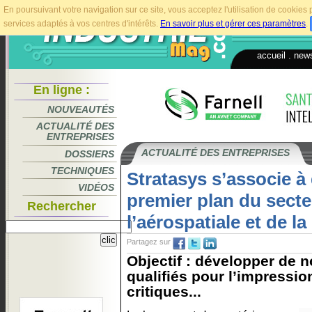
En poursuivant votre navigation sur ce site, vous acceptez l'utilisation de cookie
services adaptés à vos centres d'intérêts.
En savoir plus et gérer ces paramètres
.
accueil
.
news
En ligne :
NOUVEAUTÉS
ACTUALITÉ DES
ENTREPRISES
ACTUALITÉ DES ENTREPRISES
DOSSIERS
TECHNIQUES
Stratasys s’associe à
VIDÉOS
premier plan du secte
Rechercher
l’aérospatiale et de l
Partagez sur
Objectif : développer de 
qualifiés pour l’impressio
critiques...