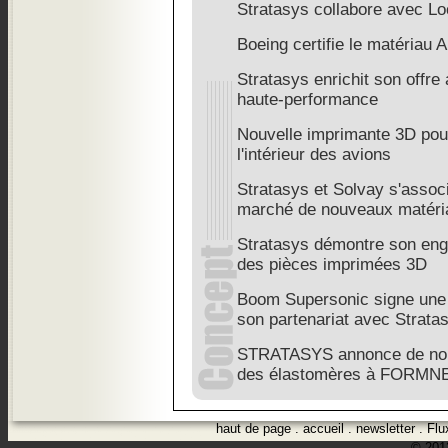
Stratasys collabore avec L
Boeing certifie le matériau
Stratasys enrichit son offre
haute-performance
Nouvelle imprimante 3D pour
l'intérieur des avions
Stratasys et Solvay s'associ
marché de nouveaux matér
Stratasys démontre son enga
des pièces imprimées 3D
Boom Supersonic signe une 
son partenariat avec Strata
STRATASYS annonce de nou
des élastomères à FORMN
haut de page
.
accueil
.
newsletter
.
Flu
© 2012