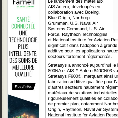
Le lancement des matériaux
AIS Antero, développés en
collaboration avec Boeing,
Blue Origin, Northrop
Grumman, U.S. Naval Air
Systems Command, U.S. Air
Force, Raytheon Technologies
et National Institute for Aviation R
significatif dans l’adoption à grande
additive pour les applications hau
secteurs fortement réglementés.
Stratasys a annoncé aujourd’hui l
800NA et AIS™ Antero 840CN03 val
Stratasys F900®, marquant ainsi un
fabrication additive qualifiée pour l
d’autres secteurs hautement régle
matériaux de solutions industriell
rigoureusement qualifiés en collabo
de premier plan, notamment North
Origin, Raytheon, Naval Air Syst
National Institute for Aviation Res