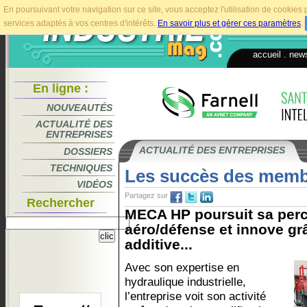
En poursuivant votre navigation sur ce site, vous acceptez l'utilisation de cookie
services adaptés à vos centres d'intérêts.
En savoir plus et gérer ces paramètres
.
accueil
.
news
En ligne :
NOUVEAUTÉS
ACTUALITÉ DES
ENTREPRISES
ACTUALITÉ DES ENTREPRISES
DOSSIERS
TECHNIQUES
Les succès des mem
VIDÉOS
Partagez sur
Rechercher
MECA HP poursuit sa perc
aéro/défense et innove grâ
additive...
Avec son expertise en
hydraulique industrielle,
l’entreprise voit son activité