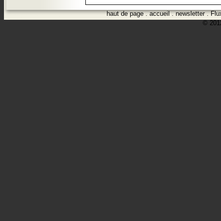
haut de page
.
accueil
.
newsletter
.
Flu
© 2012