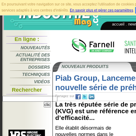
En poursuivant votre navigation sur ce site, vous acceptez l'utilisation de cookie
services adaptés à vos centres d'intérêts.
En savoir plus et gérer ces paramètres
.
accueil
.
news
En ligne :
NOUVEAUTÉS
ACTUALITÉ DES
ENTREPRISES
NOUVEAUX PRODUITS
DOSSIERS
TECHNIQUES
Piab Group, Lancemen
VIDÉOS
nouvelle série de pr
Rechercher
Partagez sur
La très réputée série de
(KVG) est une référence en 
d’efficacité...
Elle établit désormais de
nouvelles normes dans le