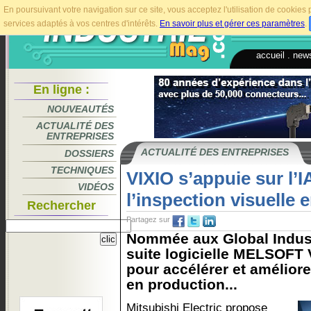
En poursuivant votre navigation sur ce site, vous acceptez l'utilisation de cookie
services adaptés à vos centres d'intérêts.
En savoir plus et gérer ces paramètres
.
accueil
.
news
En ligne :
NOUVEAUTÉS
ACTUALITÉ DES
ENTREPRISES
ACTUALITÉ DES ENTREPRISES
DOSSIERS
TECHNIQUES
VIXIO s’appuie sur l’I
VIDÉOS
l’inspection visuelle 
Rechercher
Partagez sur
Nommée aux Global Indust
suite logicielle MELSOFT V
pour accélérer et améliore
en production...
Mitsubishi Electric propose