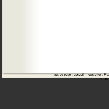
haut de page
.
accueil
.
newsletter
.
Flu
© 2012