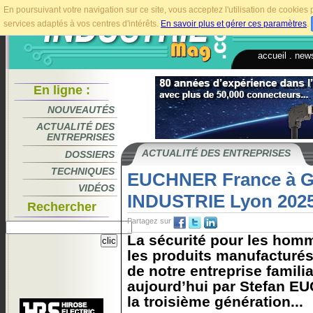
En poursuivant votre navigation sur ce site, vous acceptez l'utilisation de cookie
services adaptés à vos centres d'intérêts.
En savoir plus et gérer ces paramètres
.
accueil
.
news
En ligne :
NOUVEAUTÉS
ACTUALITÉ DES
ENTREPRISES
ACTUALITÉ DES ENTREPRISES
DOSSIERS
TECHNIQUES
EUCHNER France à 
VIDÉOS
INDUSTRIE Lyon 2025
Rechercher
Partagez sur
La sécurité pour les homm
les produits manufacturés 
de notre entreprise famili
aujourd’hui par Stefan E
la troisième génération...