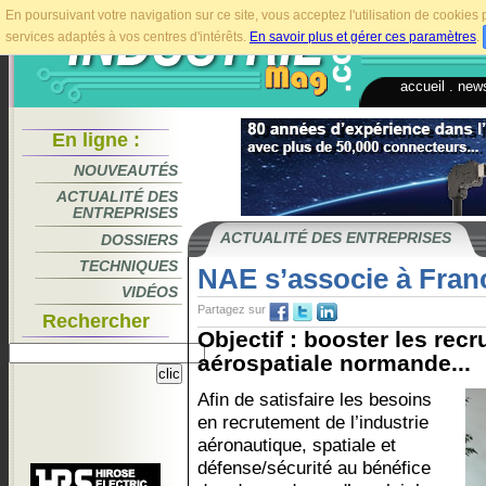
En poursuivant votre navigation sur ce site, vous acceptez l'utilisation de cookie
services adaptés à vos centres d'intérêts.
En savoir plus et gérer ces paramètres
.
accueil
.
news
En ligne :
NOUVEAUTÉS
ACTUALITÉ DES
ENTREPRISES
ACTUALITÉ DES ENTREPRISES
DOSSIERS
TECHNIQUES
NAE s’associe à Franc
VIDÉOS
Partagez sur
Rechercher
Objectif : booster les recr
aérospatiale normande...
Afin de satisfaire les besoins
en recrutement de l’industrie
aéronautique, spatiale et
défense/sécurité au bénéfice