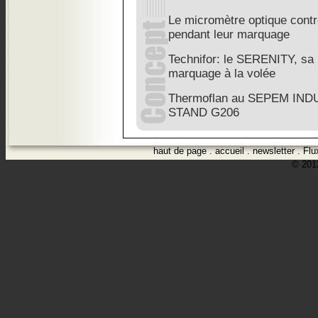
Le micromètre optique contrô
pendant leur marquage
Technifor: le SERENITY, sa 
marquage à la volée
Thermoflan au SEPEM IN
STAND G206
haut de page
.
accueil
.
newsletter
.
Flu
© 2012