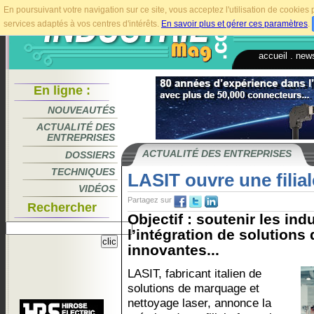
En poursuivant votre navigation sur ce site, vous acceptez l'utilisation de cookie
services adaptés à vos centres d'intérêts.
En savoir plus et gérer ces paramètres
.
accueil
.
news
En ligne :
NOUVEAUTÉS
ACTUALITÉ DES
ENTREPRISES
ACTUALITÉ DES ENTREPRISES
DOSSIERS
TECHNIQUES
LASIT ouvre une filia
VIDÉOS
Partagez sur
Rechercher
Objectif : soutenir les ind
l’intégration de solutions
innovantes...
LASIT, fabricant italien de
solutions de marquage et
nettoyage laser, annonce la