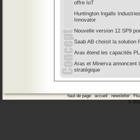
offre IoT
Huntington Ingalls Industrie
Innovator
Nouvelle version 12 SP9 pou
Saab AB choisit la solution
Aras étend les capacités P
Aras et Minerva annoncent la
stratégique
haut de page
.
accueil
.
newsletter
.
Flu
© 2012