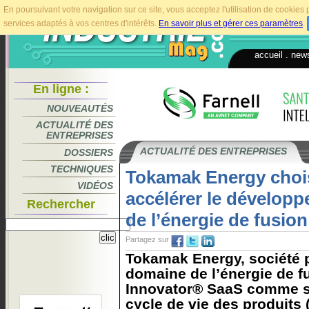
En poursuivant votre navigation sur ce site, vous acceptez l'utilisation de cookie
services adaptés à vos centres d'intérêts.
En savoir plus et gérer ces paramètres
.
accueil
.
news
En ligne :
NOUVEAUTÉS
ACTUALITÉ DES
ENTREPRISES
ACTUALITÉ DES ENTREPRISES
DOSSIERS
TECHNIQUES
Tokamak Energy chois
VIDÉOS
accélérer le dévelop
Rechercher
de l’énergie de fusion
Partagez sur
Tokamak Energy, société p
domaine de l’énergie de fu
Innovator® SaaS comme so
cycle de vie des produits 