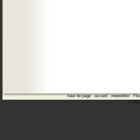
haut de page
.
accueil
.
newsletter
.
Flu
© 2012