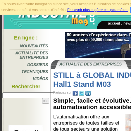
En poursuivant votre navigation sur ce site, vous acceptez l'utilisation de cookie
services adaptés à vos centres d'intérêts.
En savoir plus et gérer ces paramètres
.
accueil
.
news
En ligne :
NOUVEAUTÉS
ACTUALITÉ DES
ENTREPRISES
ACTUALITÉ DES ENTREPRISES
DOSSIERS
TECHNIQUES
STILL à GLOBAL IND
VIDÉOS
Hall1 Stand M03
Rechercher
Partagez sur
Simple, facile et évoluti
automatisation accessible 
L’automatisation offre aux
entreprises de toutes tailles et
de tous secteurs une solution