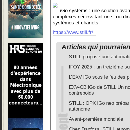
iGo systems : une solution avan
complexes nécessitant une coordinat
systèmes et chariots.
https://www.still.fr/
Articles qui pourraie
STILL propose une automatis
IFOY 2025 : un treizième s
L’EXV iGo sous le feu des p
EXV-CB iGo de STILL Un no
contrepoids
STILL : OPX iGo neo prépa
autonome
Avant-première mondiale
Chez Danfoss, STILL automa