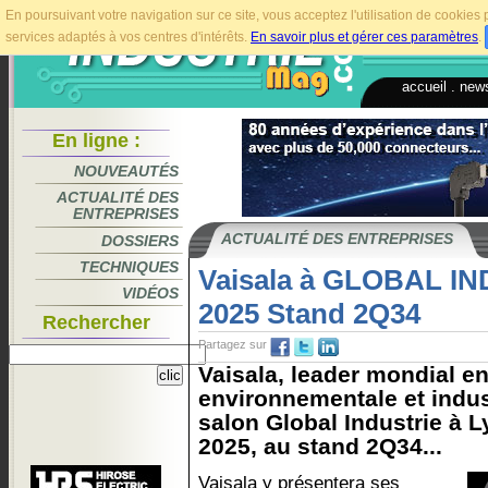
En poursuivant votre navigation sur ce site, vous acceptez l'utilisation de cookie
services adaptés à vos centres d'intérêts.
En savoir plus et gérer ces paramètres
.
accueil
.
news
En ligne :
NOUVEAUTÉS
ACTUALITÉ DES
ENTREPRISES
ACTUALITÉ DES ENTREPRISES
DOSSIERS
TECHNIQUES
Vaisala à GLOBAL I
VIDÉOS
2025 Stand 2Q34
Rechercher
Partagez sur
Vaisala, leader mondial e
environnementale et indust
salon Global Industrie à 
2025, au stand 2Q34...
Vaisala y présentera ses