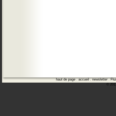
haut de page
.
accueil
.
newsletter
.
Flu
© 2012