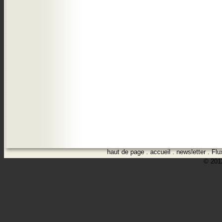
haut de page
.
accueil
.
newsletter
.
Flu
© 2012