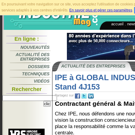
En poursuivant votre navigation sur ce site, vous acceptez l'utilisation de cookie
services adaptés à vos centres d'intérêts.
En savoir plus et gérer ces paramètres
.
accueil
.
news
En ligne :
NOUVEAUTÉS
ACTUALITÉ DES
ENTREPRISES
ACTUALITÉ DES ENTREPRISES
DOSSIERS
TECHNIQUES
IPE à GLOBAL INDUS
VIDÉOS
Stand 4J153
Rechercher
Partagez sur
Contractant général & Mait
Chez IPE, nous défendons une nouv
vision la construction consciencieu
place la responsabilité comme la va
centrale.