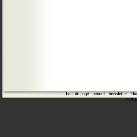
haut de page
.
accueil
.
newsletter
.
Flu
© 2012