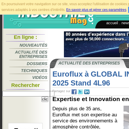
En poursuivant votre navigation sur ce site, vous acceptez l'utilisation de cookie
services adaptés à vos centres d'intérêts.
En savoir plus et gérer ces paramètres
.
accueil
.
news
En ligne :
NOUVEAUTÉS
ACTUALITÉ DES
ENTREPRISES
ACTUALITÉ DES ENTREPRISES
DOSSIERS
TECHNIQUES
Euroflux à GLOBAL 
VIDÉOS
2025 Stand 4L96
Rechercher
Partagez sur
Expertise et Innovation en
Depuis plus de 35 ans,
Euroflux met son expertise au
service des environnements à
atmosphère contrôlée,