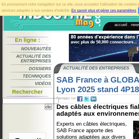
En poursuivant votre navigation sur ce site, vous acceptez l'utilisation de cookie
services adaptés à vos centres d'intérêts.
En savoir plus et gérer ces paramètres
.
accueil
.
news
En ligne :
NOUVEAUTÉS
ACTUALITÉ DES
ENTREPRISES
ACTUALITÉ DES ENTREPRISES
DOSSIERS
TECHNIQUES
SAB France à GLOB
VIDÉOS
Lyon 2025 stand 4P1
Rechercher
Partagez sur
Des câbles électriques fia
adaptés aux environnemen
Experts en câbles électriques,
SAB France apporte des
solutions adaptées aux divers