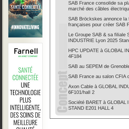
SAB France consolide sa pla
marché des câbles électriq
SAB Bröckskes annonce la fu
françaises pour créer SAB 
Le Groupe SAB & sa filial
INDUSTRIE Lyon 2025 Stan
HPC UPDATE à GLOBAL IND
4F184
SAB au SEPEM de Grenobl
SAB France au salon CFIA 
Axon Cable à GLOBAL INDU
6F101/hall 2
Société BARET à GLOBAL 
STAND E201 HALL 4