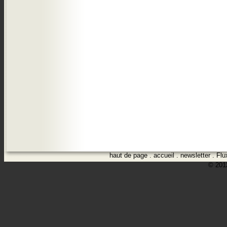
haut de page
.
accueil
.
newsletter
.
Flu
© 2012