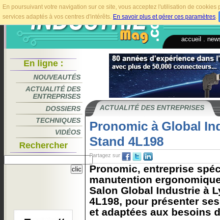
En poursuivant votre navigation sur ce site, vous acceptez l'utilisation de cookie
services adaptés à vos centres d'intérêts.
En savoir plus et gérer ces paramètres
.
accueil
.
news
En ligne :
NOUVEAUTÉS
ACTUALITÉ DES
ENTREPRISES
ACTUALITÉ DES ENTREPRISES
DOSSIERS
TECHNIQUES
Pronomic à Global In
VIDÉOS
Stand 4L198
Rechercher
Partagez sur
Pronomic, entreprise spéc
manutention ergonomique,
Salon Global Industrie à L
4L198, pour présenter ses
et adaptées aux besoins d