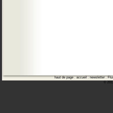
haut de page
.
accueil
.
newsletter
.
Flu
© 2012