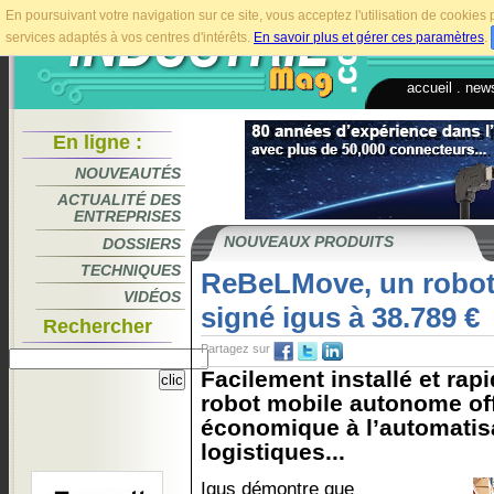
En poursuivant votre navigation sur ce site, vous acceptez l'utilisation de cookie
services adaptés à vos centres d'intérêts.
En savoir plus et gérer ces paramètres
.
accueil
.
news
En ligne :
NOUVEAUTÉS
ACTUALITÉ DES
ENTREPRISES
NOUVEAUX PRODUITS
DOSSIERS
TECHNIQUES
ReBeLMove, un robot
VIDÉOS
signé igus à 38.789 €
Rechercher
Partagez sur
Facilement installé et rap
robot mobile autonome of
économique à l’automatis
logistiques...
Igus démontre que