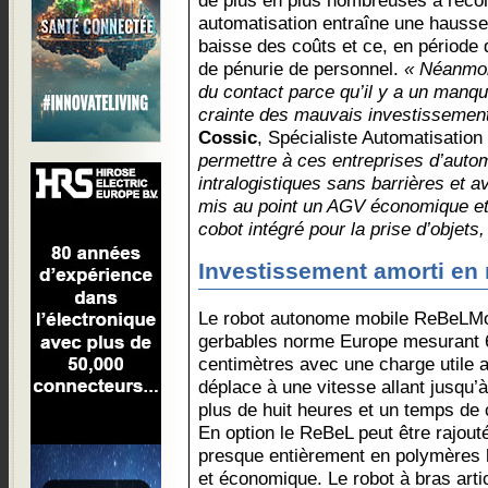
de plus en plus nombreuses à recon
automatisation entraîne une hausse 
baisse des coûts et ce, en période 
de pénurie de personnel.
« Néanmoi
du contact parce qu’il y a un manqu
crainte des mauvais investissemen
Cossic
, Spécialiste Automatisatio
permettre à ces entreprises d’auto
intralogistiques sans barrières et 
mis au point un AGV économique et
cobot intégré pour la prise d’objet
Investissement amorti en
Le robot autonome mobile ReBeLMo
gerbables norme Europe mesurant 
centimètres avec une charge utile al
déplace à une vitesse allant jusqu’
plus de huit heures et un temps de 
En option le ReBeL peut être rajout
presque entièrement en polymères 
et économique. Le robot à bras artic