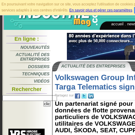
En poursuivant votre navigation sur ce site, vous acceptez l'utilisation de cookie
services adaptés à vos centres d'intérêts.
En savoir plus et gérer ces paramètres
.
accueil
.
news
En ligne :
NOUVEAUTÉS
ACTUALITÉ DES
ENTREPRISES
ACTUALITÉ DES ENTREPRISES
DOSSIERS
TECHNIQUES
Volkswagen Group Inf
VIDÉOS
Targa Telematics sign
Rechercher
Partagez sur
Un partenariat signé pour 
données de flotte provena
particuliers de VOLKSWA
utilitaires de VOLKSWAGE
AUDI, ŠKODA, SEAT, CUPR