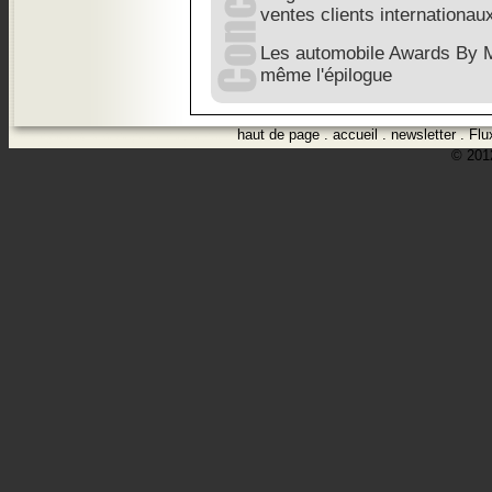
ventes clients internationau
Les automobile Awards By M
même l'épilogue
haut de page
.
accueil
.
newsletter
.
Flu
© 2012