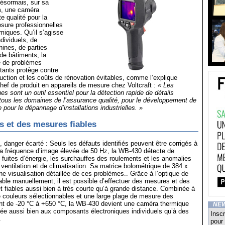
ésormais, sur sa
m, une caméra
e qualité pour la
esure professionnelles
miques. Qu’il s’agisse
dividuels, de
ines, de parties
 de bâtiments, la
e de problèmes
stants protège contre
duction et les coûts de rénovation évitables, comme l’explique
chef de produit en appareils de mesure chez Voltcraft :
« Les
s sont un outil essentiel pour la détection rapide de détails
tous les domaines de l’assurance qualité, pour le développement de
 pour le dépannage d’installations industrielles. »
s et des mesures fiables
 danger écarté : Seuls les défauts identifiés peuvent être corrigés à
a fréquence d’image élevée de 50 Hz, la WB-430 détecte de
s fuites d’énergie, les surchauffes des roulements et les anomalies
entilation et de climatisation. Sa matrice bolométrique de 384 x
une visualisation détaillée de ces problèmes.. Grâce à l’optique de
lable manuellement, il est possible d’effectuer des mesures et des
et fiables aussi bien à très courte qu’à grande distance. Combinée à
 couleurs sélectionnables et une large plage de mesure des
ant de -20 °C à +650 °C, la WB-430 devient une caméra thermique
NE
tée aussi bien aux composants électroniques individuels qu’à des
Inscr
.
pour 