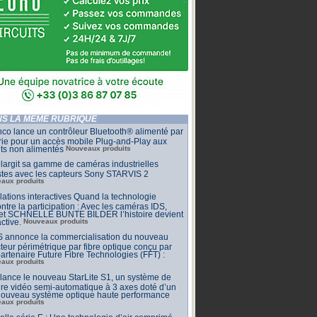
S LA MÊME RUBRIQUE
co lance un contrôleur Bluetooth® alimenté par
rie pour un accès mobile Plug-and-Play aux
ets non alimentés
Nouveaux produits
largit sa gamme de caméras industrielles
stes avec les capteurs Sony STARVIS 2
aux produits
llations interactives Quand la technologie
ntre la participation : Avec les caméras IDS,
 et SCHNELLE BUNTE BILDER l’histoire devient
active.
Nouveaux produits
 annonce la commercialisation du nouveau
teur périmétrique par fibre optique conçu par
artenaire Future Fibre Technologies (FFT) :
aux produits
ance le nouveau StarLite S1, un système de
e vidéo semi-automatique à 3 axes doté d’un
 nouveau système optique haute performance
aux produits