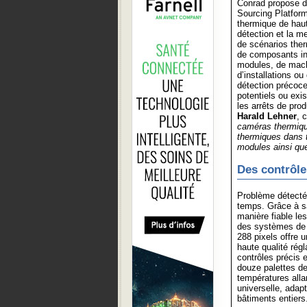
Conrad propose d
Sourcing Platfor
thermique de haut
détection et la m
de scénarios ther
de composants in
modules, de mach
d’installations ou
détection précoc
potentiels ou exi
les arrêts de pro
Harald Lehner
, 
caméras thermique
thermiques dans 
modules ainsi que
Des contrôle
Problème détecté,
temps. Grâce à s
manière fiable le
des systèmes de v
288 pixels offre 
haute qualité rég
contrôles précis 
douze palettes de
températures all
universelle, adap
bâtiments entiers