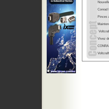
Nouvell
Conrad 
Pinces 
­Mainte
­ Voltcr
Vivez d
CONRAD 
Voltcraf