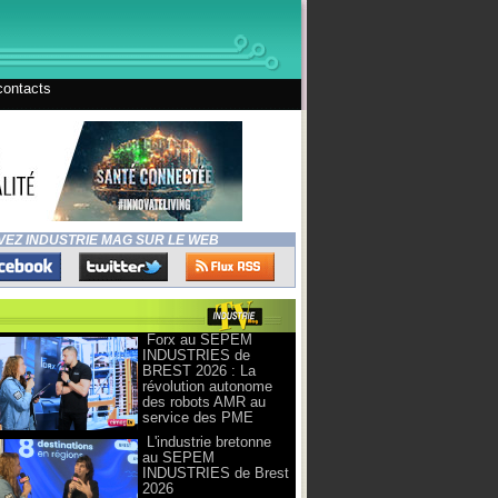
contacts
VEZ INDUSTRIE MAG SUR LE WEB
Forx au SEPEM
INDUSTRIES de
BREST 2026 : La
révolution autonome
des robots AMR au
service des PME
L'industrie bretonne
au SEPEM
INDUSTRIES de Brest
2026