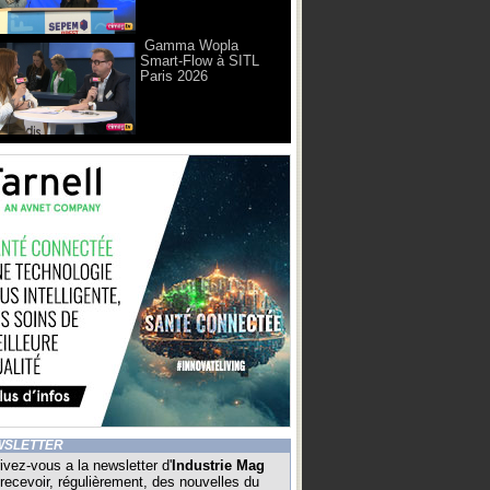
Gamma Wopla
Smart-Flow à SITL
Paris 2026
WSLETTER
ivez-vous a la newsletter d'
Industrie Mag
recevoir, régulièrement, des nouvelles du