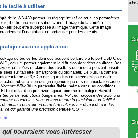
site 
ile facile à utiliser
ntégré de la WB-430 permet un réglage intuitif de tous les paramètres
plus, il offre une visualisation claire : l’image de la caméra
pixels peut être superposée à l’image thermique. Cette image
grandement l’orientation, en particulier pour les circuits
pratique via une application
tockage de toutes les données peuvent se faire via le port USB-C de
WiFi, celui-ci permet également la diffusion de vidéos en direct. Des
alyses détaillées et claires des résultats de mesure peuvent ensuite
éalisées sur tablette, smartphone ou ordinateur. De plus, la caméra
moire interne de 3,5 Go ainsi que d’un emplacement pour carte
truction robuste, son design ergonomique et sa manipulation aisée
 Voltcraft WB-430 un partenaire fiable, même dans les conditions
es. Et tout cela, à un prix avantageux, comme le souligne
Harald
 temps de restrictions budgétaires, Voltcraft propose des solutions
ment abordables, sans compromettre la précision et la fiabilité.
s de mesure peuvent en outre être calibrés sur demande par des
s, ce qui garantit une précision certifiée ISO. »
d.fr/
s qui pourraient vous intéresser