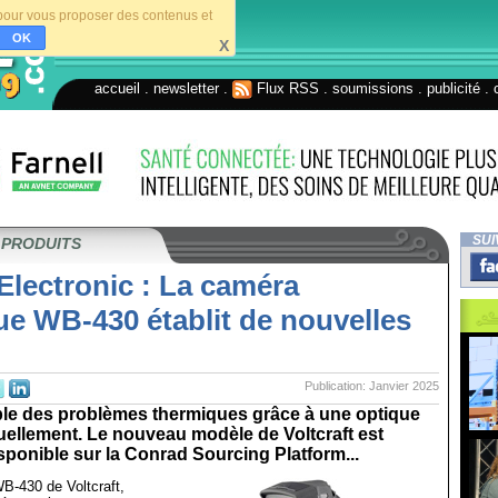
s pour vous proposer des contenus et
OK
X
accueil
.
newsletter
.
Flux RSS
.
soumissions
.
publicité
.
SUI
 PRODUITS
Electronic : La caméra
ue WB-430 établit de nouvelles
Publication: Janvier 2025
able des problèmes thermiques grâce à une optique
ellement. Le nouveau modèle de Voltcraft est
ponible sur la Conrad Sourcing Platform...
B-430 de Voltcraft,