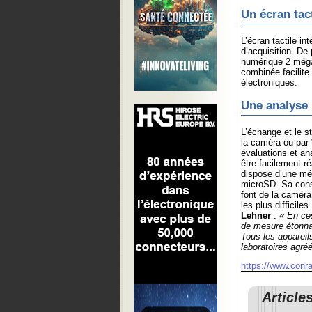
Un écran tact
L’écran tactile i
d’acquisition. De 
numérique 2 méga
combinée facilite 
électroniques.
Une analyse 
L’échange et le s
la caméra ou par 
évaluations et an
être facilement r
dispose d’une mé
microSD. Sa cons
font de la caméra
les plus difficil
Lehner
:
« En ces
de mesure étonnam
Tous les appareil
laboratoires agréé
https://www.conra
Article