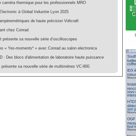
e caméra thermique pour les professionnels MRO
Electronic à Global Industrie Lyon 2025
ampèremétriques de haute précision Voltcraft
nant chez Conrad
aft présente sa nouvelle série d’oscilloscopes
es « Yes-moments* » avec Conrad au salon electronica
DAN
South
: Des blocs d'alimentation de laboratoire haute puissance
batte
coffr
t présente sa nouvelle série de multimètres VC-900.
IDS é
robu
Nouve
Insta
renco
vvvv
inter
HTDS
détec
son p
Nouve
OGP l
mesur
tout
Nouve