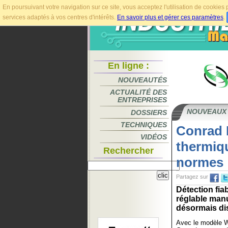
En poursuivant votre navigation sur ce site, vous acceptez l'utilisation de cookie
services adaptés à vos centres d'intérêts.
En savoir plus et gérer ces paramètres
.
En ligne :
NOUVEAUTÉS
ACTUALITÉ DES
ENTREPRISES
NOUVEAUX
DOSSIERS
TECHNIQUES
Conrad 
VIDÉOS
thermiq
Rechercher
normes
Partagez sur
Détection fi
réglable manu
désormais dis
Avec le modèle W