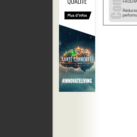
FAULHAB
Réducte
perform