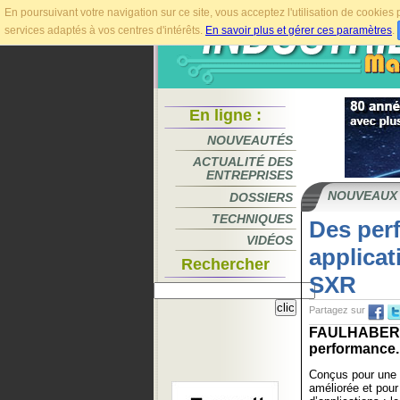
En poursuivant votre navigation sur ce site, vous acceptez l'utilisation de cookie
services adaptés à vos centres d'intérêts.
En savoir plus et gérer ces paramètres
.
En ligne :
NOUVEAUTÉS
ACTUALITÉ DES
ENTREPRISES
NOUVEAUX
DOSSIERS
TECHNIQUES
Des per
VIDÉOS
applicat
Rechercher
SXR
Partagez sur
FAULHABER é
performance..
Conçus pour une f
améliorée et pour