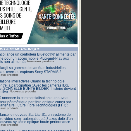
S LA MÊME RUBRIQUE
co lance un contrôleur Bluetooth® alimenté par
rie pour un accès mobile Plug-and-Play aux
ets non alimentés
Nouveaux produits
largit sa gamme de caméras industrielles
stes avec les capteurs Sony STARVIS 2
aux produits
llations interactives Quand la technologie
ntre la participation : Avec les caméras IDS,
 et SCHNELLE BUNTE BILDER l’histoire devient
active.
Nouveaux produits
 annonce la commercialisation du nouveau
teur périmétrique par fibre optique conçu par
artenaire Future Fibre Technologies (FFT) :
aux produits
ance le nouveau StarLite S1, un système de
e vidéo semi-automatique à 3 axes doté d’un
 nouveau système optique haute performance
aux produits