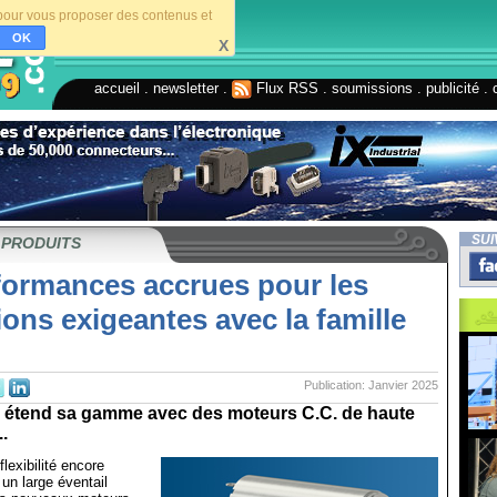
s pour vous proposer des contenus et
OK
X
accueil
.
newsletter
.
Flux RSS
.
soumissions
.
publicité
.
SUI
 PRODUITS
formances accrues pour les
ions exigeantes avec la famille
Publication: Janvier 2025
tend sa gamme avec des moteurs C.C. de haute
.
lexibilité encore
 un large éventail