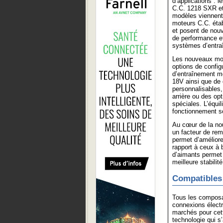
d’applications : 
C.C. 1218 SXR e
modèles viennent
moteurs C.C. ét
et posent de nou
de performance e
systèmes d’entra
Les nouveaux mot
options de config
d’entraînement mo
18V ainsi que de d
personnalisables,
arrière ou des op
spéciales. L’équil
fonctionnement s
Au cœur de la no
un facteur de rem
permet d’améliore
rapport à ceux à 
d’aimants permet 
meilleure stabilit
Compatibles 
Tous les composa
connexions électr
marchés pour cett
technologie qui s’a