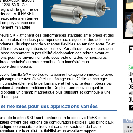
les nouveaux moteurs
t 1228 SXR. Ces
 agrandir la gamme de
ablis de FAULHABER
veaux jalons en termes
t de polyvalence des
înement miniature.
eurs SXR affichent des performances standard améliorées et des
uration plus étendues pour répondre aux exigences des solutions
dernes. Ils disposent de variantes flexibles en tension entre 3V et
ifférentes configurations de paliers. Par ailleurs, les moteurs sont
 avec notamment la possibilité d’adaptation des arbres avant et
tions pour les environnements sous vide et à des températures
ibrage optimisé du rotor contribue à la longévité et au
ouple des moteurs.
uvelle famille SXR se trouve la bobine hexagonale innovante avec
plissage en cuivre élevé et un câblage droit. Cette technologie
r considérablement la performance et l’efficacité des moteurs par
bobine à broches traditionnelle. De plus, une nouvelle qualité
d’obtenir un champ magnétique plus puissant et contribue à une
é thermique.
et flexibles pour des applications variées
nts de la série SXR sont conformes à la directive RoHS et les
NE
iques offrent des options de configuration flexibles. Les principaux
Inscr
e ligne de produits se trouvent dans les secteurs de haute
pour 
ppuient sur la qualité, la fiabilité et un excellent rapport