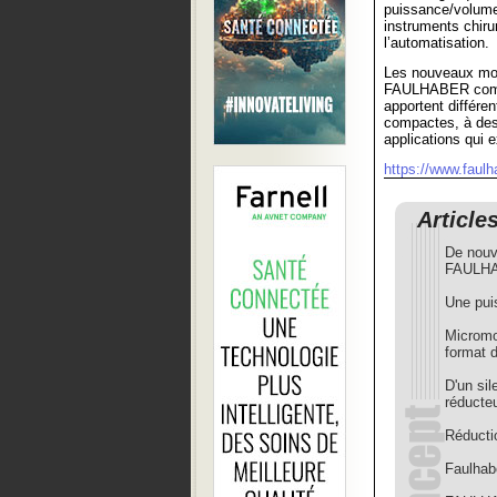
puissance/volume.
instruments chiru
l’automatisation.
Les nouveaux mod
FAULHABER comme
apportent différe
compactes, à des 
applications qui e
https://www.faulh
Article
De nouv
FAULH
Une pui
Micromo
format 
D'un si
réducteu
Réductio
Faulhab