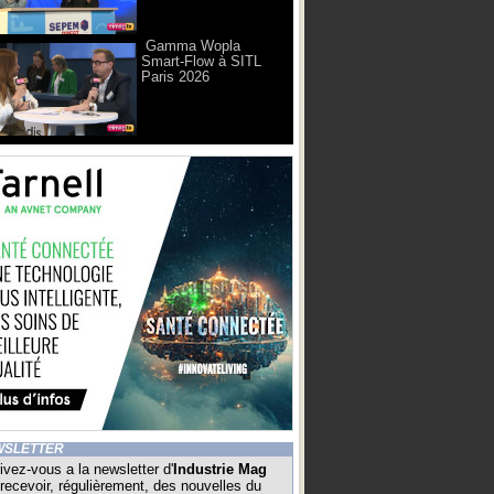
Gamma Wopla
Smart-Flow à SITL
Paris 2026
WSLETTER
ivez-vous a la newsletter d'
Industrie Mag
recevoir, régulièrement, des nouvelles du