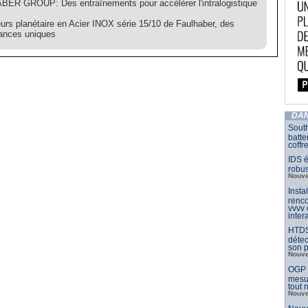
ER GROUP: Des entraînements pour accélérer l'intralogistique
urs planétaire en Acier INOX série 15/10 de Faulhaber, des
ances uniques
DAN
South
batte
coffr
IDS é
robu
Nouve
Insta
renco
vvvv
inter
HTDS
détec
son p
Nouve
OGP l
mesur
tout
Nouve