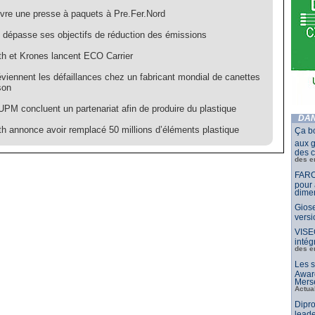
ivre une presse à paquets à Pre.Fer.Nord
 dépasse ses objectifs de réduction des émissions
h et Krones lancent ECO Carrier
viennent les défaillances chez un fabricant mondial de canettes
son
UPM concluent un partenariat afin de produire du plastique
DAN
h annonce avoir remplacé 50 millions d’éléments plastique
Ça b
aux g
des c
des e
FARO
pour 
dimen
Giose
vers
VISE
intég
des e
Les s
Awar
Merse
Actua
Dipro
leade