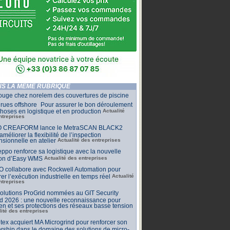
S LA MÊME RUBRIQUE
ouge chez norelem des couvertures de piscine
rues offshore Pour assurer le bon déroulement
hoses en logistique et en production
Actualité
ntreprises
 CREAFORM lance le MetraSCAN BLACK2
améliorer la flexibilité de l’inspection
sionnelle en atelier
Actualité des entreprises
ppo renforce sa logistique avec la nouvelle
ion d’Easy WMS
Actualité des entreprises
O collabore avec Rockwell Automation pour
rer l’exécution industrielle en temps réel
Actualité
ntreprises
olutions ProGrid nommées au GIT Security
d 2026 : une nouvelle reconnaissance pour
n et ses protections des réseaux basse tension
lité des entreprises
tex acquiert MA Microgrind pour renforcer son
rship dans le domaine des solutions de micro-