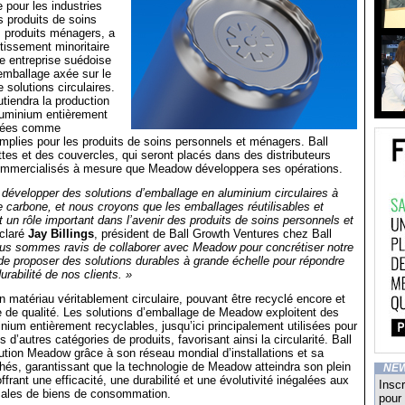
 pour les industries
 produits de soins
s produits ménagers, a
tissement minoritaire
 entreprise suédoise
emballage axée sur le
solutions circulaires.
utiendra la production
luminium entièrement
lisées comme
mplies pour les produits de soins personnels et ménagers. Ball
ttes et des couvercles, qui seront placés dans des distributeurs
 commercialisés à mesure que Meadow développera ses opérations.
 développer des solutions d’emballage en aluminium circulaires à
e carbone, et nous croyons que les emballages réutilisables et
t un rôle important dans l’avenir des produits de soins personnels et
éclaré
Jay Billings
, président de Ball Growth Ventures chez Ball
us sommes ravis de collaborer avec Meadow pour concrétiser notre
e proposer des solutions durables à grande échelle pour répondre
urabilité de nos clients. »
n matériau véritablement circulaire, pouvant être recyclé encore et
 de qualité. Les solutions d’emballage de Meadow exploitent des
nium entièrement recyclables, jusqu’ici principalement utilisées pour
 d’autres catégories de produits, favorisant ainsi la circularité. Ball
olution Meadow grâce à son réseau mondial d’installations et sa
hés, garantissant que la technologie de Meadow atteindra son plein
NE
offrant une efficacité, une durabilité et une évolutivité inégalées aux
Inscr
iales de biens de consommation.
pour 