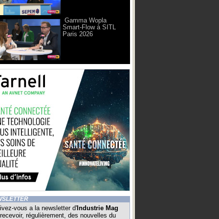
Gamma Wopla
Smart-Flow à SITL
Paris 2026
WSLETTER
ivez-vous a la newsletter d'
Industrie Mag
recevoir, régulièrement, des nouvelles du