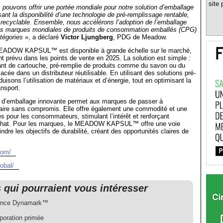
site 
 pouvons offrir une portée mondiale pour notre solution d’emballage
ssant la disponibilité d’une technologie de pré-remplissage rentable,
 et recyclable. Ensemble, nous accélérons l’adoption de l’emballage
 les marques mondiales de produits de consommation emballés (CPG)
tégories »
, a déclaré
Victor Ljungberg
, PDG de Meadow.
MEADOW KAPSUL™ est disponible à grande échelle sur le marché,
 prévu dans les points de vente en 2025. La solution est simple :
ant de cartouche, pré-remplie de produits comme du savon ou du
cée dans un distributeur réutilisable. En utilisant des solutions pré-
uisons l’utilisation de matériaux et d’énergie, tout en optimisant la
ansport.
e d’emballage innovante permet aux marques de passer à
laire sans compromis. Elle offre également une commodité et une
ées pour les consommateurs, stimulant l’intérêt et renforçant
éachat. Pour les marques, le MEADOW KAPSUL™ offre une voie
indre les objectifs de durabilité, créant des opportunités claires de
com/
obal/
s qui pourraient vous intéresser
lance Dynamark™
poration primée