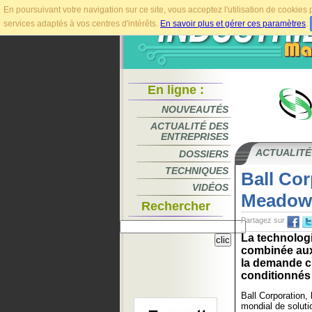
En poursuivant votre navigation sur ce site, vous acceptez l'utilisation de cookie
services adaptés à vos centres d'intérêts.
En savoir plus et gérer ces paramètres
.
En ligne :
NOUVEAUTÉS
ACTUALITÉ DES
ENTREPRISES
ACTUALITÉ
DOSSIERS
TECHNIQUES
Ball Cor
VIDÉOS
Meadow
Rechercher
Partagez sur
La technolo
combinée aux
la demande c
conditionnés 
Ball Corporation, 
mondial de soluti