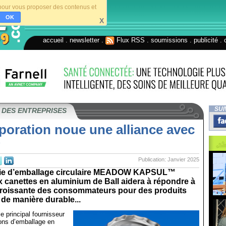
s pour vous proposer des contenus et
OK
X
accueil
.
newsletter
.
Flux RSS
.
soumissions
.
publicité
.
SUI
 DES ENTREPRISES
poration noue une alliance avec
Publication: Janvier 2025
gie d’emballage circulaire MEADOW KAPSUL™
 canettes en aluminium de Ball aidera à répondre à
roissante des consommateurs pour des produits
de manière durable...
le principal fournisseur
ons d’emballage en