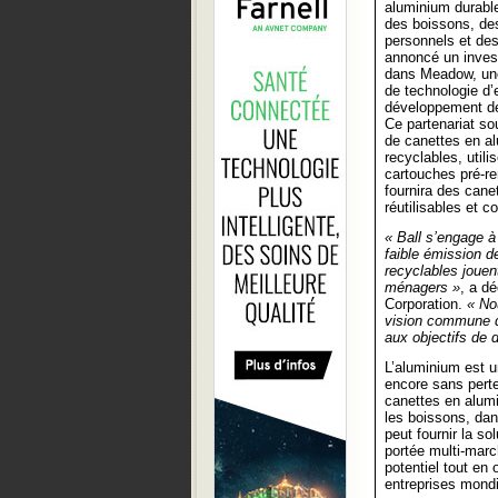
aluminium durable
des boissons, des
personnels et de
annoncé un inves
dans Meadow, une
de technologie d’
développement de 
Ce partenariat so
de canettes en a
recyclables, uti
cartouches pré-re
fournira des cane
réutilisables et
« Ball s’engage à
faible émission d
recyclables jouen
ménagers »
, a d
Corporation.
« No
vision commune d
aux objectifs de d
L’aluminium est u
encore sans perte
canettes en alumi
les boissons, dans
peut fournir la s
portée multi-marc
potentiel tout en 
entreprises mond