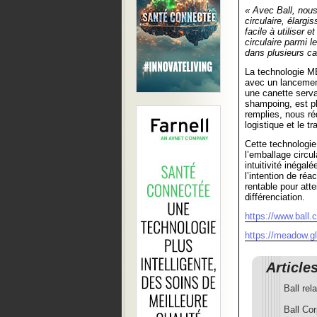
« Avec Ball, nous
circulaire, élargi
facile à utiliser
circulaire parmi
dans plusieurs ca
La technologie 
avec un lancement
une canette serv
shampoing, est pla
remplies, nous réd
logistique et le tr
Cette technologi
l’emballage circu
intuitivité inégal
l’intention de r
rentable pour atte
différenciation.
https://www.ball.
https://meadow.gl
Article
Ball re
Ball Cor