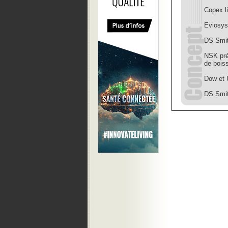
Copex l
Eviosys
DS Smit
NSK pré
de bois
Dow et 
DS Smit