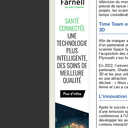
télévision du mon
prévoit de lancer
projets, les scan
temps considérab
Time Team en
3D
Afin de marquer s
d’un partenariat 
scanner Space Sp
l’acquisition des
Plymouth s’est hi
En 2022, l’univer
partenaire, Shado
3D et les jeux vi
en une attraction 
déclare :
« Nous a
ferme et Leo a cap
L’innovation
Après le succès de
d’une émission s
conférences à l’U
développer les av
contenu interactif