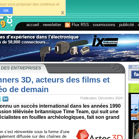
s pour vous proposer des contenus et
OK
X
accueil
.
newsletter
.
Flux RSS
.
soumissions
.
publicité
.
SUI
 DES ENTREPRISES
ners 3D, acteurs des films et
déo de demain
Publication: Décembre 2024
connu un succès international dans les années 1990
ission télévisée britannique Time Team, qui suit une
cialistes en fouilles archéologiques, fait son grand
ion s’est réinventée sous la forme d’une
galement diffusée sur des chaînes de