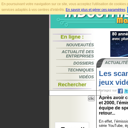
En poursuivant votre navigation sur ce site, vous acceptez l'utilisation de cookie
services adaptés à vos centres d'intérêts.
En savoir plus et gérer ces paramètres
.
En ligne :
NOUVEAUTÉS
ACTUALITÉ DES
ENTREPRISES
ACTUALITÉ
DOSSIERS
TECHNIQUES
Les scan
VIDÉOS
jeux vi
Rechercher
Partagez sur
Après avoir 
et 2000, l’ém
équipe de spé
retour...
En effet, l’émiss
série YouTube, é