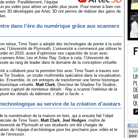
de entier. Parallèlement, l’équipe
 un jeu vidéo pour attirer un public plus jeune. Pour mener à bien ces
ners 3D développés par Artec 3D ont permis de réaliser des gains de
les.
tre dans l’ère du numérique grâce aux scanners
on retour, Time Team a adopté des technologies de pointe à la suite
avec l’Université de Plymouth. L’université a commencé par utiliser le
ider en 2019, avant d’optimiser ses capacités de scan avec
 scanners Artec Leo et Artec Ray. Grâce à cela, l’Université de
ssée au rang de leader dans le domaine de la conception virtuelle.
sité a collaboré pour la première fois avec Time Team à travers son
w Tor Studios, un studio multimédia spécialisé dans la visualisation
déo. Ensemble, ils ont entrepris de transformer une ferme historique
touristique virtuelle.
Matt Clark
, Directeur de Shadow Tor Studios,
vons capturé de nombreux détails : Ray a scanné l’intérieur de la
turé les détails du bâtiment, c’était si facile. »
 technologique au service de la création d’avatars
 la numérisation de la maison en bois, qui a ensuite fait l’objet
péciale de Time Team,
Matt Clark
,
Joel Hodges
, maître de
niversité de Plymouth et ses étudiants ont été chargés de
NE
atars de l’équipe d’archéologue pour les prochains jeux vidéo et le
Inscr
 de l’émission.
pour 