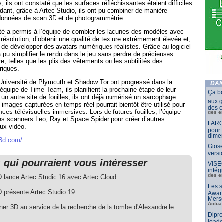
, ils ont constaté que les surfaces réfléchissantes étaient difficiles
dant, grâce à Artec Studio, ils ont pu combiner de manière
 données de scan 3D et de photogrammétrie.
ité a permis à l’équipe de combler les lacunes des modèles avec
résolution, d’obtenir une qualité de texture extrêmement élevée et,
 de développer des avatars numériques réalistes. Grâce au logiciel
a pu simplifier le rendu dans le jeu sans perdre de précieuses
e, telles que les plis des vêtements ou les subtilités des
riques.
Université de Plymouth et Shadow Tor ont progressé dans la
DAN
’équipe de Time Team, ils planifient la prochaine étape de leur
Ça b
 un autre site de fouilles, ils ont déjà numérisé un sarcophage
aux g
’images capturées en temps réel pourrait bientôt être utilisé pour
des c
nces télévisuelles immersives. Lors de futures fouilles, l’équipe
des e
r les scanners Leo, Ray et Space Spider pour créer d’autres
FARO
ux vidéo.
pour 
dimen
c3d.com/
Giose
vers
s qui pourraient vous intéresser
VISE
intég
des e
D lance Artec Studio 16 avec Artec Cloud
Les s
D présente Artec Studio 19
Awar
Merse
Actua
ner 3D au service de la recherche de la tombe d'Alexandre le
Dipro
leade