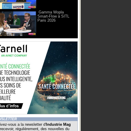
Gamma Wopla
Smart-Flow à SITL
Paris 2026
WSLETTER
ivez-vous a la newsletter d'
Industrie Mag
recevoir, régulièrement, des nouvelles du