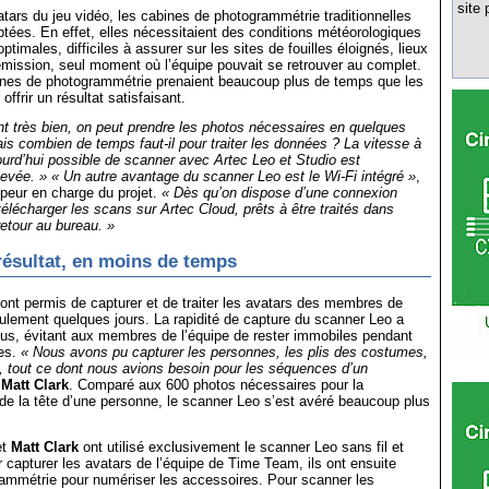
site 
atars du jeu vidéo, les cabines de photogrammétrie traditionnelles
ptées. En effet, elles nécessitaient des conditions météorologiques
optimales, difficiles à assurer sur les sites de fouilles éloignés, lieux
émission, seul moment où l’équipe pouvait se retrouver au complet.
ines de photogrammétrie prenaient beaucoup plus de temps que les
ffrir un résultat satisfaisant.
t très bien, on peut prendre les photos nécessaires en quelques
is combien de temps faut-il pour traiter les données ? La vitesse à
ujourd’hui possible de scanner avec Artec Leo et Studio est
evée. » « Un autre avantage du scanner Leo est le Wi-Fi intégré »
,
peur en charge du projet.
« Dès qu’on dispose d’une connexion
télécharger les scans sur Artec Cloud, prêts à être traités dans
retour au bureau. »
résultat, en moins de temps
nt permis de capturer et de traiter les avatars des membres de
lement quelques jours. La rapidité de capture du scanner Leo a
ssus, évitant aux membres de l’équipe de rester immobiles pendant
es.
« Nous avons pu capturer les personnes, les plis des costumes,
el, tout ce dont nous avions besoin pour les séquences d’un
e
Matt Clark
. Comparé aux 600 photos nécessaires pour la
e la tête d’une personne, le scanner Leo s’est avéré beaucoup plus
et
Matt Clark
ont utilisé exclusivement le scanner Leo sans fil et
ur capturer les avatars de l’équipe de Time Team, ils ont ensuite
rammétrie pour numériser les accessoires. Pour scanner les