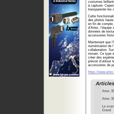
costumes brillants
à capturer. Cepen
transparente les
Cette fonctionnal
des photos haute 
en fin de compte,
d’Artec, l’équipe 
données de textur
accessoires histo
Maintenant que l’
numérisation de l
collaboration. Sur
romain. Ce type d
créer des expérie
prévoit d’utilise
accessoires de je
https://www.arte
Article
Artec 3
Artec 3
Le scan
Grand