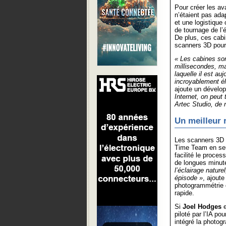
Pour créer les av
n’étaient pas ada
et une logistique 
de tournage de l’
De plus, ces cab
scanners 3D pour o
« Les cabines son
millisecondes, ma
laquelle il est a
incroyablement él
ajoute un dévelop
Internet, on peut 
Artec Studio, de 
Un meilleur 
Les scanners 3D o
Time Team en seu
facilité le proce
de longues minut
l’éclairage natur
épisode »
, ajout
photogrammétrie d
rapide.
Si
Joel Hodges
piloté par l’IA po
intégré la photog