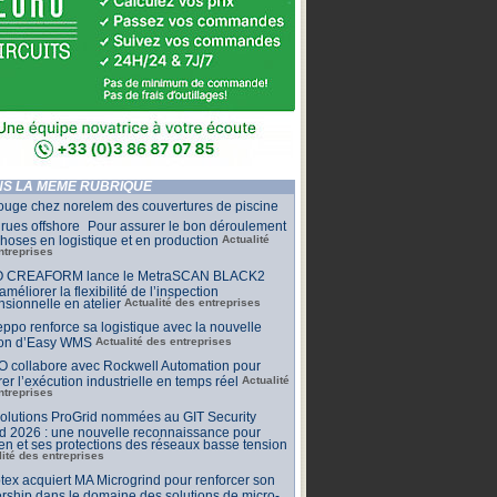
S LA MÊME RUBRIQUE
ouge chez norelem des couvertures de piscine
rues offshore Pour assurer le bon déroulement
hoses en logistique et en production
Actualité
ntreprises
 CREAFORM lance le MetraSCAN BLACK2
améliorer la flexibilité de l’inspection
sionnelle en atelier
Actualité des entreprises
ppo renforce sa logistique avec la nouvelle
ion d’Easy WMS
Actualité des entreprises
O collabore avec Rockwell Automation pour
rer l’exécution industrielle en temps réel
Actualité
ntreprises
olutions ProGrid nommées au GIT Security
d 2026 : une nouvelle reconnaissance pour
n et ses protections des réseaux basse tension
lité des entreprises
tex acquiert MA Microgrind pour renforcer son
rship dans le domaine des solutions de micro-