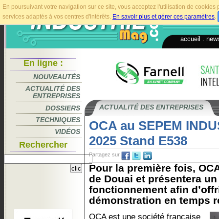
En poursuivant votre navigation sur ce site, vous acceptez l'utilisation de cookie
services adaptés à vos centres d'intérêts.
En savoir plus et gérer ces paramètres
.
accueil
.
news
En ligne :
NOUVEAUTÉS
ACTUALITÉ DES
ENTREPRISES
ACTUALITÉ DES ENTREPRISES
DOSSIERS
TECHNIQUES
OCA au SEPEM INDU
VIDÉOS
2025 Stand E538
Rechercher
Partagez sur
Pour la première fois, O
de Douai et présentera un
fonctionnement afin d’offr
démonstration en temps ré
OCA est une société française