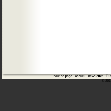
haut de page
.
accueil
.
newsletter
.
Flu
© 2012