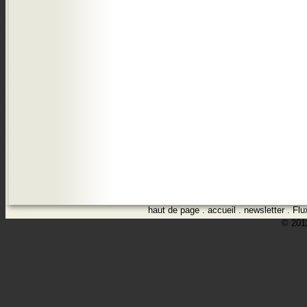
haut de page
.
accueil
.
newsletter
.
Flu
© 2012