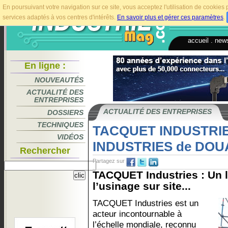
En poursuivant votre navigation sur ce site, vous acceptez l'utilisation de cookie
services adaptés à vos centres d'intérêts.
En savoir plus et gérer ces paramètres
.
accueil
.
news
En ligne :
NOUVEAUTÉS
ACTUALITÉ DES
ENTREPRISES
ACTUALITÉ DES ENTREPRISES
DOSSIERS
TECHNIQUES
TACQUET INDUSTRIE
VIDÉOS
INDUSTRIES de DOUA
Rechercher
Partagez sur
TACQUET Industries : Un 
l’usinage sur site...
TACQUET Industries est un
acteur incontournable à
l’échelle mondiale, reconnu