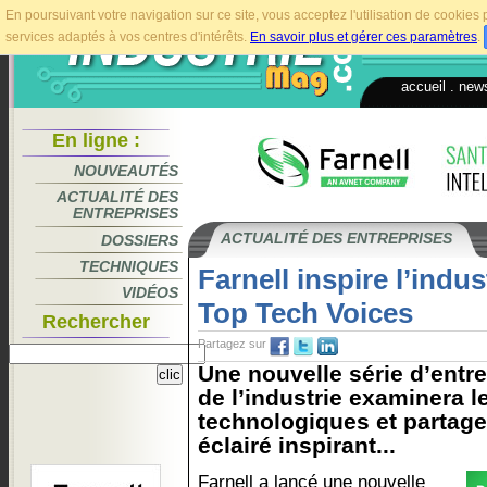
En poursuivant votre navigation sur ce site, vous acceptez l'utilisation de cookie
services adaptés à vos centres d'intérêts.
En savoir plus et gérer ces paramètres
.
accueil
.
news
En ligne :
NOUVEAUTÉS
ACTUALITÉ DES
ENTREPRISES
ACTUALITÉ DES ENTREPRISES
DOSSIERS
TECHNIQUES
Farnell inspire l’indus
VIDÉOS
Top Tech Voices
Rechercher
Partagez sur
Une nouvelle série d’entr
de l’industrie examinera 
technologiques et partage
éclairé inspirant...
Farnell a lancé une nouvelle