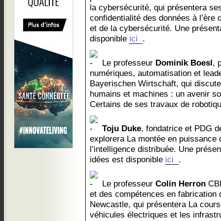
la cybersécurité, qui présentera s
confidentialité des données à l’ère d
et de la cybersécurité. Une présent
disponible
ici
.
Le professeur
Dominik Boesl
, 
numériques, automatisation et lead
Bayerischen Wirtschaft, qui discuter
humains et machines : un avenir sou
Certains de ses travaux de robotiq
Toju Duke
, fondatrice et PDG d
explorera La montée en puissance d
l’intelligence distribuée. Une prése
idées est disponible
ici
.
Le professeur
Colin Herron
CBE
et des compétences en fabrication d
Newcastle, qui présentera La course à
véhicules électriques et les infrastr