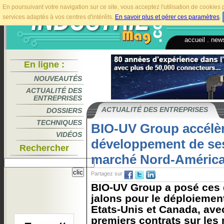
En poursuivant votre navigation sur ce site, vous acceptez l'utilisation de cookie
services adaptés à vos centres d'intérêts.
En savoir plus et gérer ces paramètres
.
accueil
.
news
En ligne :
NOUVEAUTÉS
ACTUALITÉ DES
ENTREPRISES
ACTUALITÉ DES ENTREPRISES
DOSSIERS
TECHNIQUES
BIO-UV Group accélèr
VIDÉOS
développement de ses
Rechercher
marché Nord-América
Partagez sur
BIO-UV Group a posé ces 
jalons pour le déploiemen
Etats-Unis et Canada, avec
premiers contrats sur les 