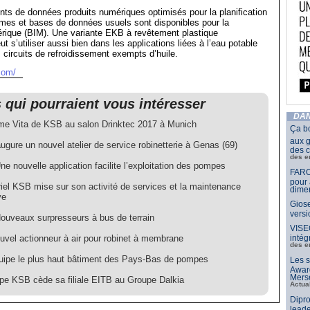
ts de données produits numériques optimisés pour la planification
mes et bases de données usuels sont disponibles pour la
érique (BIM). Une variante EKB à revêtement plastique
ut s’utiliser aussi bien dans les applications liées à l’eau potable
 circuits de refroidissement exempts d’huile.
com/
s qui pourraient vous intéresser
DAN
e Vita de KSB au salon Drinktec 2017 à Munich
Ça b
aux g
gure un nouvel atelier de service robinetterie à Genas (69)
des c
des e
e nouvelle application facilite l’exploitation des pompes
FARO
pour 
riel KSB mise sur son activité de services et la maintenance
dimen
ve
Giose
vers
ouveaux surpresseurs à bus de terrain
VISE
vel actionneur à air pour robinet à membrane
intég
des e
ipe le plus haut bâtiment des Pays-Bas de pompes
Les s
Awar
Merse
pe KSB cède sa filiale EITB au Groupe Dalkia
Actua
Dipro
leade