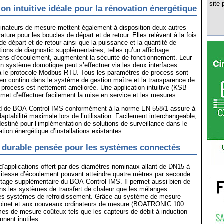
site 
ion intuitive idéale pour la rénovation énergétique
inateurs de mesure mettent également à disposition deux autres
ture pour les boucles de départ et de retour. Elles relèvent à la fois
de départ et de retour ainsi que la puissance et la quantité de
tions de diagnostic supplémentaires, telles qu’un affichage
ens d’écoulement, augmentent la sécurité de fonctionnement. Leur
un système domotique peut s’effectuer via les deux interfaces
ia le protocole Modbus RTU. Tous les paramètres de process sont
 en continu dans le système de gestion maître et la transparence de
du process est nettement améliorée. Une application intuitive (KSB
et d’effectuer facilement la mise en service et les mesures.
rd de BOA-Control IMS conformément à la norme EN 558/1 assure à
adaptabilité maximale lors de l’utilisation. Facilement interchangeable,
édestiné pour l’implémentation de solutions de surveillance dans le
tion énergétique d’installations existantes.
 durable pensée pour les systèmes connectés
 d’applications offert par des diamètres nominaux allant de DN15 à
itesse d’écoulement pouvant atteindre quatre mètres par seconde
ntage supplémentaire du BOA-Control IMS. Il permet aussi bien de
dans les systèmes de transfert de chaleur que les mélanges
les systèmes de refroidissement. Grâce au système de mesure
robinet et aux nouveaux ordinateurs de mesure (BOATRONIC 100
es de mesure coûteux tels que les capteurs de débit à induction
nent inutiles.