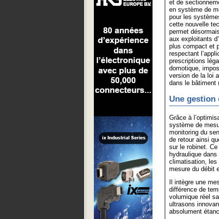
et de sectionnem
en système de mo
pour les systèm
cette nouvelle te
permet désormais
aux exploitants 
plus compact et 
respectant l’appl
prescriptions lég
domotique, imposé
version de la loi 
dans le bâtiment
Une gestion 
Grâce à l’optimis
système de mesure
monitoring du sen
de retour ainsi q
sur le robinet. Ce
hydraulique dans 
climatisation, les
mesure du débit e
Il intègre une me
différence de tem
volumique réel sa
ultrasons innovan
absolument étanch