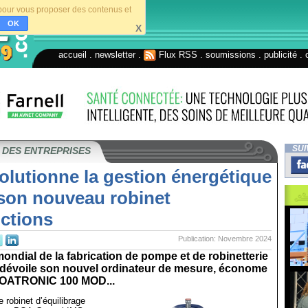
s pour vous proposer des contenus et
OK
X
accueil
.
newsletter
.
Flux RSS
.
soumissions
.
publicité
.
SUI
 DES ENTREPRISES
lutionne la gestion énergétique
 son nouveau robinet
nctions
Publication: Novembre 2024
ondial de la fabrication de pompe et de robinetterie
, dévoile son nouvel ordinateur de mesure, économe
BOATRONIC 100 MOD...
 robinet d’équilibrage