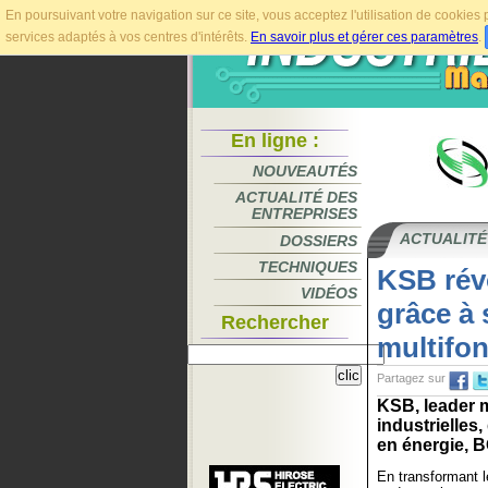
En poursuivant votre navigation sur ce site, vous acceptez l'utilisation de cookie
services adaptés à vos centres d'intérêts.
En savoir plus et gérer ces paramètres
.
En ligne :
NOUVEAUTÉS
ACTUALITÉ DES
ENTREPRISES
ACTUALITÉ
DOSSIERS
TECHNIQUES
KSB révo
VIDÉOS
grâce à
Rechercher
multifo
Partagez sur
KSB, leader m
industrielles
en énergie, 
En transformant le