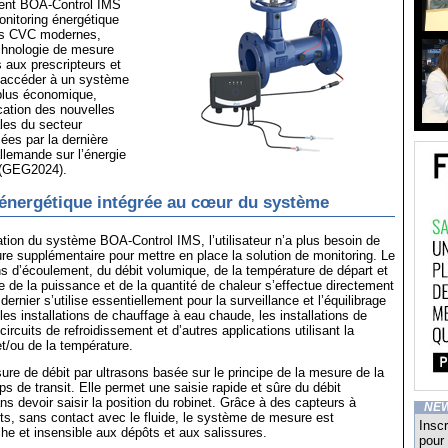
ent BOA-Control IMS
nitoring énergétique
es CVC modernes,
chnologie de mesure
 aux prescripteurs et
d’accéder à un système
plus économique,
ication des nouvelles
ales du secteur
es par la dernière
allemande sur l’énergie
 (GEG2024).
énergétique intégrée au cœur du système
ation du système BOA-Control IMS, l’utilisateur n’a plus besoin de
 supplémentaire pour mettre en place la solution de monitoring. Le
s d’écoulement, du débit volumique, de la température de départ et
ue de la puissance et de la quantité de chaleur s’effectue directement
 dernier s’utilise essentiellement pour la surveillance et l’équilibrage
les installations de chauffage à eau chaude, les installations de
 circuits de refroidissement et d’autres applications utilisant la
t/ou de la température.
sure de débit par ultrasons basée sur le principe de la mesure de la
ps de transit. Elle permet une saisie rapide et sûre du débit
ns devoir saisir la position du robinet. Grâce à des capteurs à
NE
ts, sans contact avec le fluide, le système de mesure est
Inscr
e et insensible aux dépôts et aux salissures.
pour 