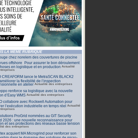
S LA MÊME RUBRIQUE
ouge chez norelem des couvertures de piscine
rues offshore Pour assurer le bon déroulement
hoses en logistique et en production
Actualité
ntreprises
 CREAFORM lance le MetraSCAN BLACK2
améliorer la flexibilité de l’inspection
sionnelle en atelier
Actualité des entreprises
ppo renforce sa logistique avec la nouvelle
ion d’Easy WMS
Actualité des entreprises
O collabore avec Rockwell Automation pour
rer l’exécution industrielle en temps réel
Actualité
ntreprises
olutions ProGrid nommées au GIT Security
d 2026 : une nouvelle reconnaissance pour
n et ses protections des réseaux basse tension
lité des entreprises
tex acquiert MA Microgrind pour renforcer son
rship dans le domaine des solutions de micro-