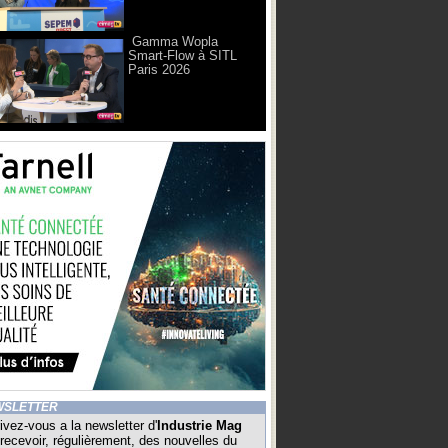
Gamma Wopla
Smart-Flow à SITL
Paris 2026
WSLETTER
ivez-vous a la newsletter d'
Industrie Mag
recevoir, régulièrement, des nouvelles du