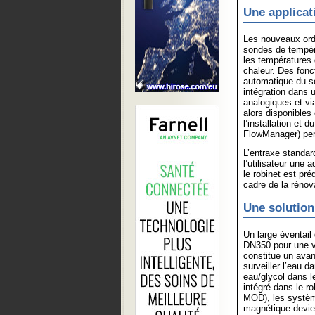
Une applicat
Les nouveaux ord
sondes de tempéra
les températures 
chaleur. Des fonc
automatique du s
intégration dans 
analogiques et v
alors disponibles
l’installation et 
FlowManager) perm
L’entraxe standa
l’utilisateur une 
le robinet est pr
cadre de la rénova
Une solution
Un large éventail
DN350 pour une v
constitue un ava
surveiller l’eau 
eau/glycol dans 
intégré dans le 
MOD), les systèm
magnétique devien