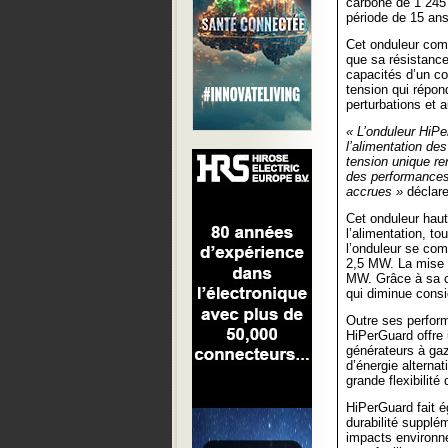
carbone de 1 245
période de 15 ans
Cet onduleur comb
que sa résistance 
capacités d’un co
tension qui répon
perturbations et 
« L’onduleur HiPe
l’alimentation de
tension unique re
des performances, 
accrues »
déclar
Cet onduleur haut
l’alimentation, to
l’onduleur se co
2,5 MW. La mise 
MW. Grâce à sa c
qui diminue consi
Outre ses perform
HiPerGuard offre 
générateurs à gaz 
d’énergie alterna
grande flexibilit
HiPerGuard fait 
durabilité supplé
impacts environne