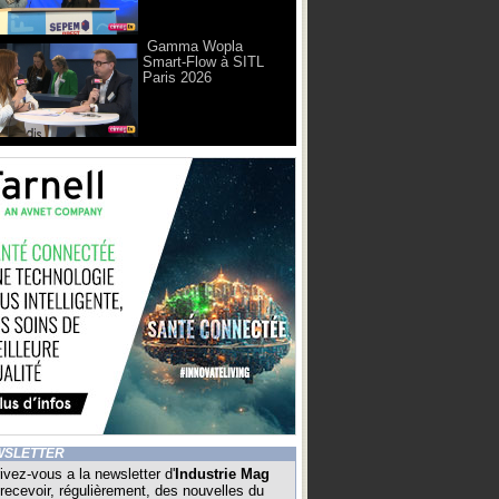
Gamma Wopla
Smart-Flow à SITL
Paris 2026
WSLETTER
ivez-vous a la newsletter d'
Industrie Mag
recevoir, régulièrement, des nouvelles du