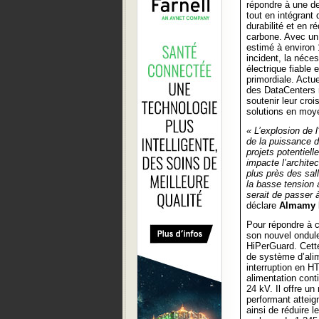
répondre à une d
tout en intégrant
durabilité et en r
carbone. Avec un 
estimé à environ 1
incident, la néces
électrique fiable 
primordiale. Actue
des DataCenters 
soutenir leur cro
solutions en moy
« L’explosion de l
de la puissance 
projets potentie
impacte l’archite
plus près des sal
la basse tension a
serait de passer 
déclare
Almamy 
Pour répondre à 
son nouvel ondul
HiPerGuard. Cette
de système d’ali
interruption en HT
alimentation conti
24 kV. Il offre u
performant atteig
ainsi de réduire 