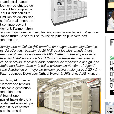
emande croissante,
 des normes strictes de
éduisant leur empreinte
coût d’indisponibilité
 million de dollars par
sité d’une alimentation
et continue devient
llement, l’alimentation
repose majoritairement sur des systèmes basse tension. Mais pour
issance future, le secteur se tourne de plus en plus vers des
enne tension.
’intelligence artificielle (IA) entraîne une augmentation significative
des DataCenters, passant de 10 MW pour les plus grands à des
llement de plusieurs centaines de MW. Cette montée en puissance
cture des DataCenters, où les UPS sont actuellement installés au
les de serveurs. Il devient donc pertinent de repenser le design, car
tteint ses limites face à de telles puissances élevées. L’objectif
à une distribution en moyenne tension, pouvant aller jusqu’à 20 kV. »
Faty
, Business Developer Critical Power & UPS chez ABB France.
ces défis, ABB lance
eur moyenne tension
 nouvelle génération
mentation sans
A fournit une
nue et fiable de 6,6 à
n rendement énergétique
NE
nant 98 % et permet
Inscr
les émissions de
pour 