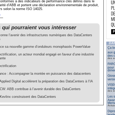
 conformes à des indicateurs de performance clés définis dans le
larité d’ABB et portent une déclaration environnementale de produit,
iers selon la norme ISO 14025.
/
s qui pourraient vous intéresser
onne l’avenir des infrastructures numériques des DataCenters
s
DAN
ce sa nouvelle gamme d’onduleurs monophasés PowerValue
Ça b
aux g
trification, un acteur mondial engagé en faveur d’une industrie
des c
ante
des e
FARO
trification
pour 
dimen
nce : Accompagner la montée en puissance des datacenters
Giose
vers
pplied Digital accélèrent la préparation des DataCenters à l’IA
VISE
intég
CW: ABB contribue à l’avenir durable des DataCenters
des e
Kevlinx construisent des DataCenters
Les s
Awar
Merse
Actua
Dipro
leade