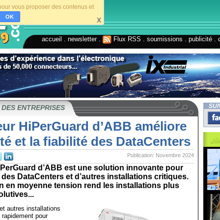
s pour vous proposer des contenus et
OK
X
accueil
.
newsletter
.
Flux RSS
.
soumissions
.
publicité
.
SUI
 DES ENTREPRISES
eur HiPerGuard d’ABB améliore
ité et la fiabilité des DataCenters
Publication: Novembre 2024
iPerGuard d’ABB est une solution innovante pour
 des DataCenters et d’autres installations critiques.
on en moyenne tension rend les installations plus
lutives...
t autres installations
t rapidement pour