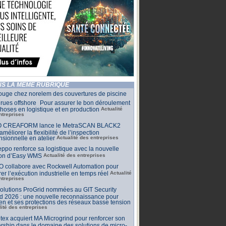
S LA MÊME RUBRIQUE
ouge chez norelem des couvertures de piscine
rues offshore Pour assurer le bon déroulement
hoses en logistique et en production
Actualité
ntreprises
 CREAFORM lance le MetraSCAN BLACK2
améliorer la flexibilité de l’inspection
sionnelle en atelier
Actualité des entreprises
ppo renforce sa logistique avec la nouvelle
ion d’Easy WMS
Actualité des entreprises
O collabore avec Rockwell Automation pour
rer l’exécution industrielle en temps réel
Actualité
ntreprises
olutions ProGrid nommées au GIT Security
d 2026 : une nouvelle reconnaissance pour
n et ses protections des réseaux basse tension
lité des entreprises
tex acquiert MA Microgrind pour renforcer son
rship dans le domaine des solutions de micro-