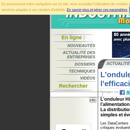
En poursuivant votre navigation sur ce site, vous acceptez l'utilisation de cookie
services adaptés à vos centres d'intérêts.
En savoir plus et gérer ces paramètres
.
En ligne :
NOUVEAUTÉS
ACTUALITÉ DES
ENTREPRISES
ACTUALITÉ
DOSSIERS
TECHNIQUES
L’ondul
VIDÉOS
l’efficac
Rechercher
Partagez sur
L’onduleur H
l’alimentation
La distributi
simples et évo
Les DataCenters e
critiques évoluen