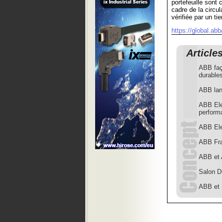
portefeuille sont
cadre de la circu
vérifiée par un t
https://global.abb
Article
ABB faç
durable
ABB lan
ABB Elec
perform
ABB Elec
ABB Fra
ABB et A
Salon D
ABB et 