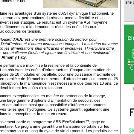
 tonnes sur une
site 
.
ine les avantages d’un système d’ASI dynamique traditionnel, tel
accrue aux perturbations du réseau, avec la flexibilité et les
nvertisseur statique. Le résultat est un système ASI moyenne
d efficacement à la demande et réduit les coûts liés aux
aux coupures de tension.
rGuard d’ABB est une première solution du secteur pour
s DataCenters et d’autres installations critiques. La solution moyenne
nd les alimentations plus efficaces et évolutives. HiPerGuard offre
une résilience élevée et ajoute une flexibilité et une évolutivité
e
Almamy Faty
.
e performance maximise la résilience et la continuité de
ut en réduisant les coûts d’infrastructure. Chaque alimentation de
mpose de 18 modules en parallèle, pour une puissance maximale de
en parallèle de 10 machines permet d’atteindre une puissance de 25
onception, la maintenance n’est nécessaire que tous les 10 ans, ce
dérablement les coûts d’exploitation.
ances exceptionnelles en matière de protection de la charge,
une large gamme d’options d’alimentation de secours, des
et des turbines ainsi que la possibilité d’intégrer des sources
tives telles que l’hydrogène. Ce système garantit également une
é dans la conception et la mise en œuvre.
également partie du programme ABB EcoSolutions™, gage de
mentaire. Ce programme garantit une transparence totale sur les
mentaux tout au long du cycle de vie du produit. Les produits de ce