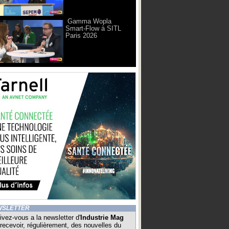
Gamma Wopla
Smart-Flow à SITL
Paris 2026
WSLETTER
ivez-vous a la newsletter d'
Industrie Mag
recevoir, régulièrement, des nouvelles du