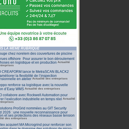
S LA MÊME RUBRIQUE
ouge chez norelem des couvertures de piscine
rues offshore Pour assurer le bon déroulement
hoses en logistique et en production
Actualité
ntreprises
 CREAFORM lance le MetraSCAN BLACK2
améliorer la flexibilité de l’inspection
sionnelle en atelier
Actualité des entreprises
ppo renforce sa logistique avec la nouvelle
ion d’Easy WMS
Actualité des entreprises
O collabore avec Rockwell Automation pour
rer l’exécution industrielle en temps réel
Actualité
ntreprises
olutions ProGrid nommées au GIT Security
d 2026 : une nouvelle reconnaissance pour
n et ses protections des réseaux basse tension
lité des entreprises
tex acquiert MA Microgrind pour renforcer son
rship dans le domaine des solutions de micro-