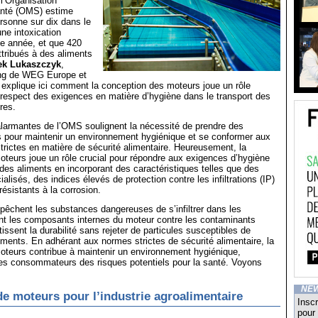
 l’Organisation
anté (OMS) estime
rsonne sur dix dans le
ne intoxication
ue année, et que 420
tribués à des aliments
ek Lukaszczyk
,
ing de WEG Europe et
explique ici comment la conception des moteurs joue un rôle
 respect des exigences en matière d’hygiène dans le transport des
res.
alarmantes de l’OMS soulignent la nécessité de prendre des
 pour maintenir un environnement hygiénique et se conformer aux
trictes en matière de sécurité alimentaire. Heureusement, la
teurs joue un rôle crucial pour répondre aux exigences d’hygiène
 des aliments en incorporant des caractéristiques telles que des
lisés, des indices élevés de protection contre les infiltrations (IP)
résistants à la corrosion.
êchent les substances dangereuses de s’infiltrer dans les
nt les composants internes du moteur contre les contaminants
issent la durabilité sans rejeter de particules susceptibles de
iments. En adhérant aux normes strictes de sécurité alimentaire, la
oteurs contribue à maintenir un environnement hygiénique,
les consommateurs des risques potentiels pour la santé. Voyons
NE
e moteurs pour l’industrie agroalimentaire
Inscr
pour 