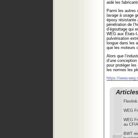
aidé les fabricant
Parmi les autres
lavage à usage g
époxy résistante 
pénétration de l’h
d’égouttage qui e
WEG aux États-U
pulvérisation ext
longue dans les a
que les moteurs c
Alors que l’indus
d’une conception
pour protéger les
les normes les pl
https://www.weg.n
Article
Flexlink
WEG Fra
WEG Fra
au CFIA
BWT réc