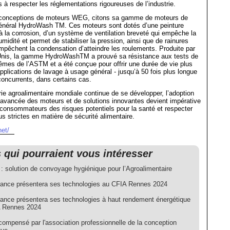
s à respecter les réglementations rigoureuses de l’industrie.
 conceptions de moteurs WEG, citons sa gamme de moteurs de
énéral HydroWash TM. Ces moteurs sont dotés d’une peinture
à la corrosion, d’un système de ventilation breveté qui empêche la
umidité et permet de stabiliser la pression, ainsi que de rainures
mpêchent la condensation d’atteindre les roulements. Produite par
nis, la gamme HydroWashTM a prouvé sa résistance aux tests de
rêmes de l’ASTM et a été conçue pour offrir une durée de vie plus
pplications de lavage à usage général - jusqu’à 50 fois plus longue
oncurrents, dans certains cas.
trie agroalimentaire mondiale continue de se développer, l’adoption
 avancée des moteurs et de solutions innovantes devient impérative
 consommateurs des risques potentiels pour la santé et respecter
us strictes en matière de sécurité alimentaire.
et/
s qui pourraient vous intéresser
 : solution de convoyage hygiénique pour l’Agroalimentaire
nce présentera ses technologies au CFIA Rennes 2024
nce présentera ses technologies à haut rendement énergétique
 Rennes 2024
ompensé par l'association professionnelle de la conception