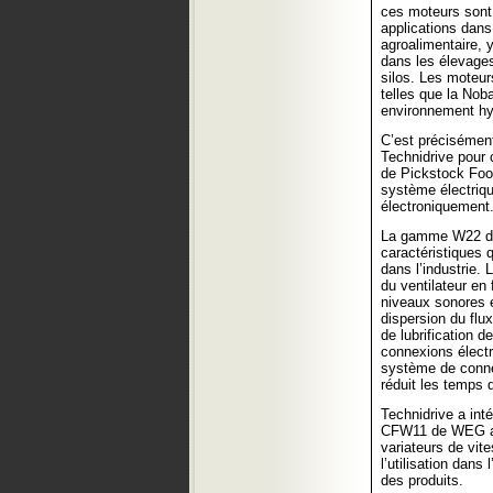
ces moteurs sont
applications dans 
agroalimentaire, y
dans les élevages
silos. Les moteu
telles que la Nob
environnement hyg
C’est précisément
Technidrive pour 
de Pickstock Foo
système électriq
électroniquement
La gamme W22 de 
caractéristiques q
dans l’industrie.
du ventilateur en
niveaux sonores e
dispersion du flux
de lubrification d
connexions électri
système de conne
réduit les temps d
Technidrive a int
CFW11 de WEG av
variateurs de vite
l’utilisation dans
des produits.