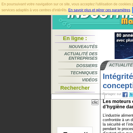
En poursuivant votre navigation sur ce site, vous acceptez l'utilisation de cookie
services adaptés à vos centres d'intérêts.
En savoir plus et gérer ces paramètres
.
En ligne :
NOUVEAUTÉS
ACTUALITÉ DES
ENTREPRISES
ACTUALITÉ
DOSSIERS
TECHNIQUES
Intégrit
VIDÉOS
concept
Rechercher
Partagez sur
Les moteurs 
d’hygiène dan
L’industrie alimen
confrontée à un dé
la sécurité et l’in
pendant le proces