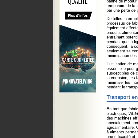
panne de moteur p
temporaire de la l
par une perte de 
De telles interrup
processus de fabr
également affecte
produits alimenta
entraînant potent
pendant que la li
conséquent, la co
seulement se conc
minimisation des 
L’utilisation de 
essentielle pour g
susceptibles de c
la corrosion, les 
minimiser les int
pendant le transp
Transport e
En tant que fabri
électriques, WEG
des machines effi
spécialement conç
agroalimentaire. 
à aimants perman
une efficacité et