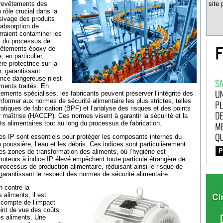
 revêtements des
site 
 rôle crucial dans la
sivage des produits
’absorption de
rraient contaminer les
s du processus de
evêtements époxy de
, en particulier,
re protectrice sur la
, garantissant
nce dangereuse n’est
iments traités. En
tements spécialisés, les fabricants peuvent préserver l’intégrité des
nformer aux normes de sécurité alimentaire les plus strictes, telles
atiques de fabrication (BPF) et l’analyse des risques et des points
ur maîtrise (HACCP). Ces normes visent à garantir la sécurité et la
its alimentaires tout au long du processus de fabrication.
ces IP sont essentiels pour protéger les composants internes du
 poussière, l’eau et les débris. Ces indices sont particulièrement
es zones de transformation des aliments, où l’hygiène est
moteurs à indice IP élevé empêchent toute particule étrangère de
processus de production alimentaire, réduisant ainsi le risque de
garantissant le respect des normes de sécurité alimentaire.
n contre la
 aliments, il est
r compte de l’impact
int de vue des coûts
des aliments. Une