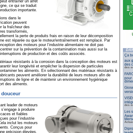
eut entraîner un arrêt
igne, ce qui se traduit
production importante.
tions dans le
ication peuvent
r la fraîcheur des
ires transformés,
iellement la perte de produits frais en raison de leur décomposition
gne est réparée ou que le moteur/entraînement est remplacé. Par
nception des moteurs pour l’industrie alimentaire ne doit pas
entrer sur la prévention de la contamination mais aussi sur la
DAN
interruptions de production et des coûts associés.
Ça b
aux g
matériaux résistants à la corrosion dans la conception des moteurs est
des c
arantir leur longévité et empêcher la dispersion de particules
des e
ontaminer les aliments. En sélectionnant des matériaux résistants à
FARO
fabricants peuvent améliorer la durabilité de leurs moteurs afin de
pour 
erruptions de ligne et de maintenir un environnement hygiénique
dimen
ort des aliments.
Giose
vers
n douceur
VISE
intég
cant leader de moteurs
des e
 s’engage à produire
Les s
caces et fiables
Awar
ues pour l’industrie
Merse
Actua
Cela inclut les moteurs
ents. Conçus pour
Dipro
 une précision élevées,
leade