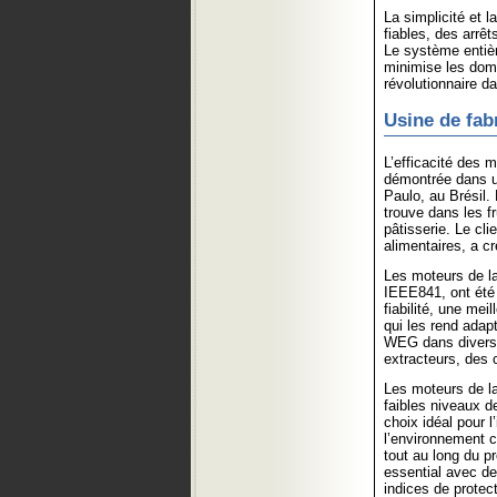
La simplicité et 
fiables, des arrê
Le système entièr
minimise les dom
révolutionnaire d
Usine de fab
L’efficacité des 
démontrée dans un
Paulo, au Brésil.
trouve dans les fr
pâtisserie. Le cli
alimentaires, a c
Les moteurs de 
IEEE841, ont été 
fiabilité, une mei
qui les rend adap
WEG dans diverse
extracteurs, des 
Les moteurs de la
faibles niveaux d
choix idéal pour l
l’environnement co
tout au long du p
essential avec de
indices de protect