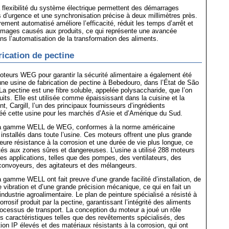
la flexibilité du système électrique permettent des démarrages
ts d’urgence et une synchronisation précise à deux millimètres près.
ement automatisé améliore l’efficacité, réduit les temps d’arrêt et
mages causés aux produits, ce qui représente une avancée
ans l’automatisation de la transformation des aliments.
rication de pectine
moteurs WEG pour garantir la sécurité alimentaire a également été
e usine de fabrication de pectine à Bebedouro, dans l’État de São
 La pectine est une fibre soluble, appelée polysaccharide, que l’on
uits. Elle est utilisée comme épaississant dans la cuisine et la
ent, Cargill, l’un des principaux fournisseurs d’ingrédients
réé cette usine pour les marchés d’Asie et d’Amérique du Sud.
la gamme WELL de WEG, conformes à la norme américaine
installés dans toute l’usine. Ces moteurs offrent une plus grande
lleure résistance à la corrosion et une durée de vie plus longue, ce
tés aux zones sûres et dangereuses. L’usine a utilisé 288 moteurs
s applications, telles que des pompes, des ventilateurs, des
convoyeurs, des agitateurs et des mélangeurs.
 gamme WELL ont fait preuve d’une grande facilité d’installation, de
e vibration et d’une grande précision mécanique, ce qui en fait un
’industrie agroalimentaire. Le plan de peinture spécialisé a résisté à
rrosif produit par la pectine, garantissant l’intégrité des aliments
rocessus de transport. La conception du moteur a joué un rôle
s caractéristiques telles que des revêtements spécialisés, des
ion IP élevés et des matériaux résistants à la corrosion, qui ont