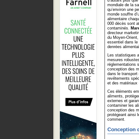
d’autant plus que
mondiale de la s
qu’environ une pe
monde souffre d’u
alimentaire chaq
000 décès sont at
contaminés.
Mar
directeur market
du Moyen-Orient, 
essentiel dans le
denrées alimentai
Les statistiques 
mesures robustes
réglementations s
conception des mo
dans le transport
revêtements spécia
et des matériaux 
Ces éléments emp
aliments, protège
externes et garant
contaminer les al
conception des m
protégeant ainsi 
comment.
Conception d