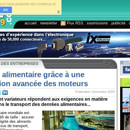
s pour vous proposer des contenus et
OK
X
accueil
.
newsletter
.
Flux RSS
.
soumissions
.
publicité
.
SUI
 DES ENTREPRISES
é alimentaire grâce à une
ion avancée des moteurs
Publication: Novembre 2024
et variateurs répondent aux exigences en matière
s le transport des denrées alimentaires...
taire mondiale est
fi de taille : assurer
tégrité des aliments
sus de transport,