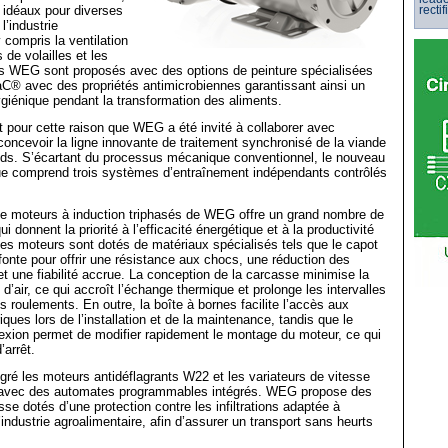
 idéaux pour diverses
rectif
l’industrie
 compris la ventilation
 de volailles et les
rs WEG sont proposés avec des options de peinture spécialisées
aC® avec des propriétés antimicrobiennes garantissant ainsi un
iénique pendant la transformation des aliments.
 pour cette raison que WEG a été invité à collaborer avec
concevoir la ligne innovante de traitement synchronisé de la viande
ds. S’écartant du processus mécanique conventionnel, le nouveau
ue comprend trois systèmes d’entraînement indépendants contrôlés
.
moteurs à induction triphasés de WEG offre un grand nombre de
ui donnent la priorité à l’efficacité énergétique et à la productivité
 Les moteurs sont dotés de matériaux spécialisés tels que le capot
 fonte pour offrir une résistance aux chocs, une réduction des
t une fiabilité accrue. La conception de la carcasse minimise la
 d’air, ce qui accroît l’échange thermique et prolonge les intervalles
es roulements. En outre, la boîte à bornes facilite l’accès aux
ques lors de l’installation et de la maintenance, tandis que le
xion permet de modifier rapidement le montage du moteur, ce qui
’arrêt.
égré les moteurs antidéflagrants W22 et les variateurs de vitesse
ec des automates programmables intégrés. WEG propose des
sse dotés d’une protection contre les infiltrations adaptée à
 l’industrie agroalimentaire, afin d’assurer un transport sans heurts