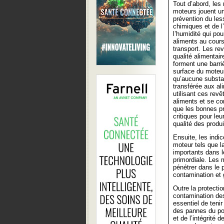
Tout d’abord, les
moteurs jouent un
prévention du les
chimiques et de l
l’humidité qui pou
aliments au cour
transport. Les r
qualité alimentaire
forment une barriè
surface du moteur
qu’aucune substa
transférée aux al
utilisant ces revê
aliments et se co
que les bonnes pr
critiques pour le
qualité des produ
Ensuite, les indi
moteur tels que la
importants dans l
primordiale. Les 
pénétrer dans le 
contamination et 
Outre la protectio
contamination des
essentiel de teni
des pannes du po
et de l’intégrité 