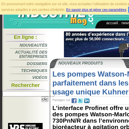
En poursuivant votre navigation sur ce site, vous acceptez l'utilisation de cookie
services adaptés à vos centres d'intérêts.
En savoir plus et gérer ces paramètres
.
accueil
.
news
En ligne :
NOUVEAUTÉS
ACTUALITÉ DES
ENTREPRISES
NOUVEAUX PRODUITS
DOSSIERS
TECHNIQUES
Les pompes Watson-M
VIDÉOS
parfaitement dans les
Rechercher
usage unique Kuhner
Partagez sur
L’interface Profinet offre 
des pompes Watson-Marl
730PnN/R dans l’environ
bioréacteur à agitation or