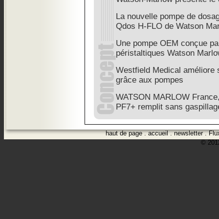
La nouvelle pompe de dosag
Qdos H-FLO de Watson Ma
Une pompe OEM conçue par 
péristaltiques Watson Marl
Westfield Medical améliore 
grâce aux pompes
WATSON MARLOW France, L
PF7+ remplit sans gaspillag
haut de page
.
accueil
.
newsletter
.
Flu
© 2012