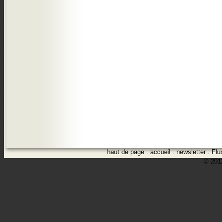
haut de page
.
accueil
.
newsletter
.
Flu
© 2012