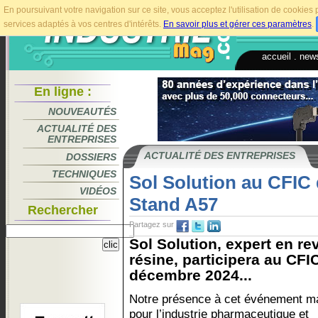
En poursuivant votre navigation sur ce site, vous acceptez l'utilisation de cookie
services adaptés à vos centres d'intérêts.
En savoir plus et gérer ces paramètres
.
accueil
.
news
En ligne :
NOUVEAUTÉS
ACTUALITÉ DES
ENTREPRISES
ACTUALITÉ DES ENTREPRISES
DOSSIERS
TECHNIQUES
Sol Solution au CFIC
VIDÉOS
Stand A57
Rechercher
Partagez sur
Sol Solution, expert en r
résine, participera au CFIC
décembre 2024...
Notre présence à cet événement m
pour l’industrie pharmaceutique et