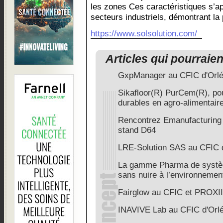
les zones Ces caractéristiques s’ap
secteurs industriels, démontrant la
https://www.solsolution.com/
Articles qui pourraie
GxpManager au CFIC d'Orl
Sikafloor(R) PurCem(R), pou
durables en agro-alimentair
Rencontrez Emanufacturing
stand D64
LRE-Solution SAS au CFIC 
La gamme Pharma de système
sans nuire à l’environnemen
Fairglow au CFIC et PROXI
INAVIVE Lab au CFIC d'Orl