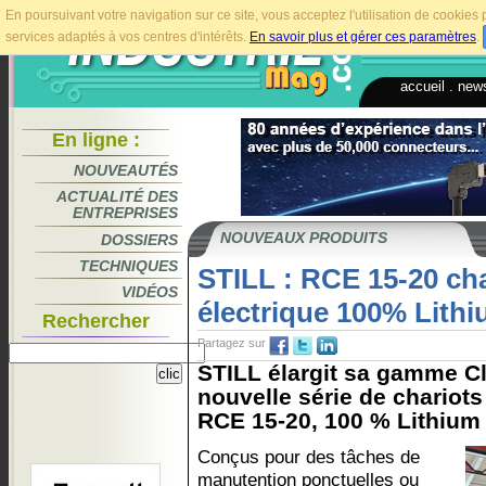
En poursuivant votre navigation sur ce site, vous acceptez l'utilisation de cookie
services adaptés à vos centres d'intérêts.
En savoir plus et gérer ces paramètres
.
accueil
.
news
En ligne :
NOUVEAUTÉS
ACTUALITÉ DES
ENTREPRISES
NOUVEAUX PRODUITS
DOSSIERS
TECHNIQUES
STILL : RCE 15-20 cha
VIDÉOS
électrique 100% Lithi
Rechercher
Partagez sur
STILL élargit sa gamme Cl
nouvelle série de chariots
RCE 15-20, 100 % Lithium i
Conçus pour des tâches de
manutention ponctuelles ou