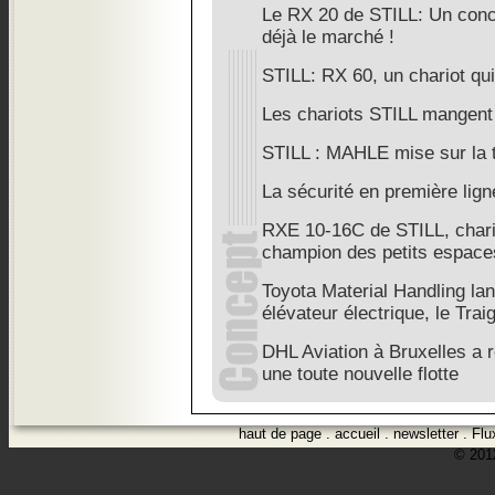
Le RX 20 de STILL: Un conce
déjà le marché !
STILL: RX 60, un chariot qui
Les chariots STILL mangent 
STILL : MAHLE mise sur la t
La sécurité en première lig
RXE 10-16C de STILL, chario
champion des petits espace
Toyota Material Handling la
élévateur électrique, le Trai
DHL Aviation à Bruxelles a
une toute nouvelle flotte
haut de page
.
accueil
.
newsletter
.
Flu
© 2012