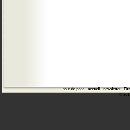
haut de page
.
accueil
.
newsletter
.
Flu
© 2012