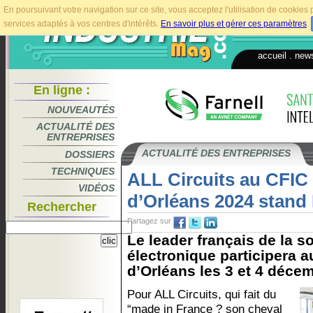
En poursuivant votre navigation sur ce site, vous acceptez l'utilisation de cookie
services adaptés à vos centres d'intérêts.
En savoir plus et gérer ces paramètres
.
accueil
.
news
En ligne :
NOUVEAUTÉS
ACTUALITÉ DES
ENTREPRISES
ACTUALITÉ DES ENTREPRISES
DOSSIERS
TECHNIQUES
ALL Circuits au CFI
VIDÉOS
d’Orléans 2024 stand
Rechercher
Partagez sur
Le leader français de la s
électronique participera 
d’Orléans les 3 et 4 décem
Pour ALL Circuits, qui fait du
“made in France ? son cheval