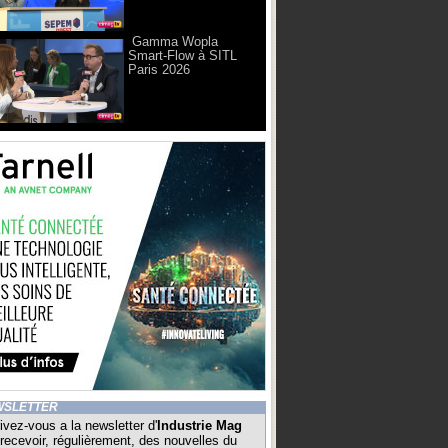
Gamma Wopla
Smart-Flow à SITL
Paris 2026
WSLETTER
ivez-vous a la newsletter d'
Industrie Mag
recevoir, régulièrement, des nouvelles du