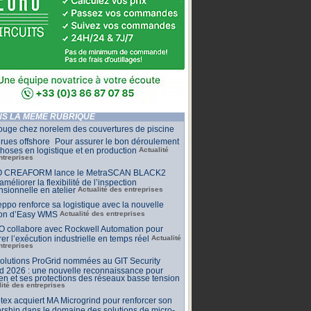
S LA MÊME RUBRIQUE
ouge chez norelem des couvertures de piscine
rues offshore Pour assurer le bon déroulement
hoses en logistique et en production
Actualité
ntreprises
 CREAFORM lance le MetraSCAN BLACK2
améliorer la flexibilité de l’inspection
sionnelle en atelier
Actualité des entreprises
ppo renforce sa logistique avec la nouvelle
ion d’Easy WMS
Actualité des entreprises
O collabore avec Rockwell Automation pour
rer l’exécution industrielle en temps réel
Actualité
ntreprises
olutions ProGrid nommées au GIT Security
d 2026 : une nouvelle reconnaissance pour
n et ses protections des réseaux basse tension
lité des entreprises
tex acquiert MA Microgrind pour renforcer son
rship dans le domaine des solutions de micro-