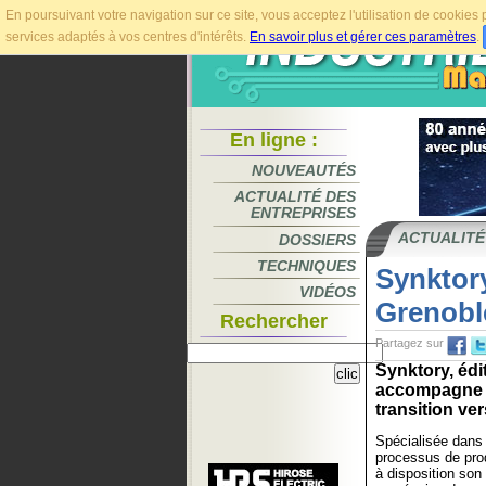
En poursuivant votre navigation sur ce site, vous acceptez l'utilisation de cookie
services adaptés à vos centres d'intérêts.
En savoir plus et gérer ces paramètres
.
En ligne :
NOUVEAUTÉS
ACTUALITÉ DES
ENTREPRISES
ACTUALITÉ
DOSSIERS
TECHNIQUES
Synktor
VIDÉOS
Grenobl
Rechercher
Partagez sur
Synktory, éd
accompagne de
transition vers
Spécialisée dans 
processus de pro
à disposition son