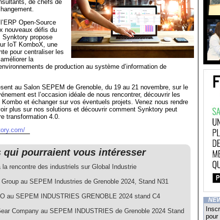
sultants, de chefs de
 changement.
 l’ERP Open-Source
ux nouveaux défis du
l. Synktory propose
eur IoT KomboX, une
te pour centraliser les
 améliorer la
 environnements de production au système d’information de
ésent au Salon SEPEM de Grenoble, du 19 au 21 novembre, sur le
énement est l’occasion idéale de nous rencontrer, découvrir les
e Kombo et échanger sur vos éventuels projets. Venez nous rendre
voir plus sur nos solutions et découvrir comment Synktory peut
e transformation 4.0.
tory.com/
s qui pourraient vous intéresser
 la rencontre des industriels sur Global Industrie
roup au SEPEM Industries de Grenoble 2024, Stand N31
O au SEPEM INDUSTRIES GRENOBLE 2024 stand C4
NE
Inscr
Gear Company au SEPEM INDUSTRIES de Grenoble 2024 Stand
pour 