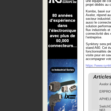
une équipe de con
projet dédiés au
Kombo, basé sur
Axelor, répond a
secteur industrie
aussi le connect
solution performan
flux industriels et
connectivité des
l’entreprise.
Synktory sera pr
stand A60. Cet év
fonctionnalités d
visite pour en sa
accompagner votr
https://www.synk
Article
Axelor à
ERPRO G
APHELI
Switch
N63