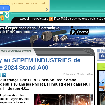
s pour vous proposer des contenus et
OK
X
accueil
.
newsletter
.
Flux RSS
.
soumissions
.
publicité
.
SUI
 DES ENTREPRISES
y au SEPEM INDUSTRIES de
e 2024 Stand A60
Publication: Octobre 2024
iteur français de l’ERP Open-Source Kombo,
puis 10 ans les PMI et ETI industrielles dans leur
 l’industrie 4.0...
l’optimisation des
duction, Synktory met
 expertise à travers