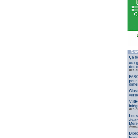
DAN
Ça b
aux g
des c
des e
FARO
pour 
dimen
Giose
vers
VISE
intég
des e
Les s
Awar
Merse
Actua
Dipro
leade