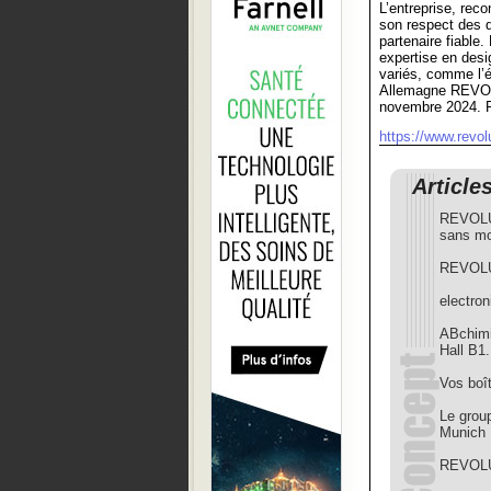
L’entreprise, reco
son respect des 
partenaire fiabl
expertise en desi
variés, comme l’é
Allemagne REVOLU
novembre 2024. R
https://www.revol
Article
REVOLUP
sans mo
REVOLU
electron
ABchimi
Hall B1
Vos boî
Le gro
Munich
REVOLU