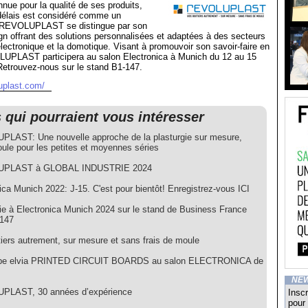
nnue pour la qualité de ses produits,
délais est considéré comme un
e. REVOLUPLAST se distingue par son
gn offrant des solutions personnalisées et adaptées à des secteurs
lectronique et la domotique. Visant à promouvoir son savoir-faire en
PLAST participera au salon Electronica à Munich du 12 au 15
etrouvez-nous sur le stand B1-147.
uplast.com/
s qui pourraient vous intéresser
LAST: Une nouvelle approche de la plasturgie sur mesure,
ule pour les petites et moyennes séries
PLAST à GLOBAL INDUSTRIE 2024
ica Munich 2022: J-15. C'est pour bientôt! Enregistrez-vous ICI
e à Electronica Munich 2024 sur le stand de Business France
.147
tiers autrement, sur mesure et sans frais de moule
upe elvia PRINTED CIRCUIT BOARDS au salon ELECTRONICA de
NE
PLAST, 30 années d’expérience
Inscr
pour 