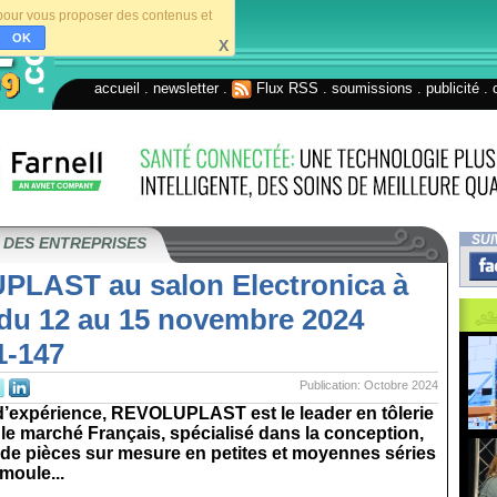
s pour vous proposer des contenus et
OK
X
accueil
.
newsletter
.
Flux RSS
.
soumissions
.
publicité
.
SUI
 DES ENTREPRISES
LAST au salon Electronica à
du 12 au 15 novembre 2024
1-147
Publication: Octobre 2024
d’expérience, REVOLUPLAST est le leader en tôlerie
 le marché Français, spécialisé dans la conception,
n de pièces sur mesure en petites et moyennes séries
moule...