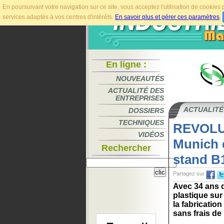
En poursuivant votre navigation sur ce site, vous acceptez l'utilisation de cookie
services adaptés à vos centres d'intérêts.
En savoir plus et gérer ces paramètres
.
En ligne :
NOUVEAUTÉS
ACTUALITÉ DES
ENTREPRISES
ACTUALITÉ
DOSSIERS
TECHNIQUES
REVOLUP
VIDÉOS
Munich 
Rechercher
stand B
Partagez sur
Avec 34 ans 
plastique sur
la fabricatio
sans frais de 