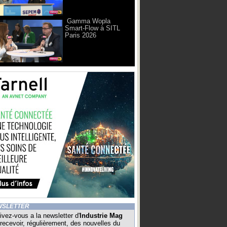
Gamma Wopla
Smart-Flow à SITL
Paris 2026
WSLETTER
ivez-vous a la newsletter d'
Industrie Mag
recevoir, régulièrement, des nouvelles du