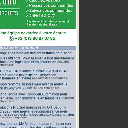
S LA MÊME RUBRIQUE
ouge chez norelem des couvertures de piscine
rues offshore Pour assurer le bon déroulement
hoses en logistique et en production
Actualité
ntreprises
 CREAFORM lance le MetraSCAN BLACK2
améliorer la flexibilité de l’inspection
sionnelle en atelier
Actualité des entreprises
ppo renforce sa logistique avec la nouvelle
ion d’Easy WMS
Actualité des entreprises
O collabore avec Rockwell Automation pour
rer l’exécution industrielle en temps réel
Actualité
ntreprises
olutions ProGrid nommées au GIT Security
d 2026 : une nouvelle reconnaissance pour
n et ses protections des réseaux basse tension
lité des entreprises
tex acquiert MA Microgrind pour renforcer son
rship dans le domaine des solutions de micro-