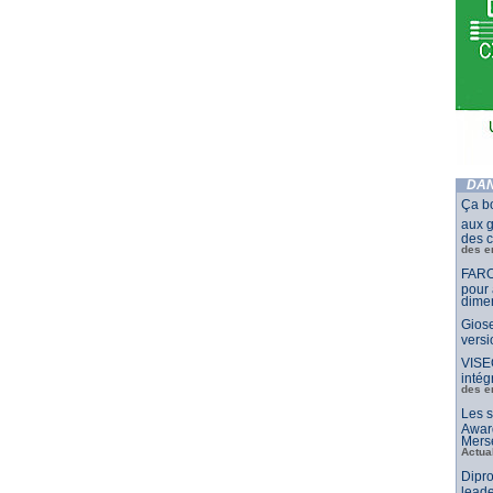
DAN
Ça b
aux g
des c
des e
FARO
pour 
dimen
Giose
vers
VISE
intég
des e
Les s
Awar
Merse
Actua
Dipro
leade