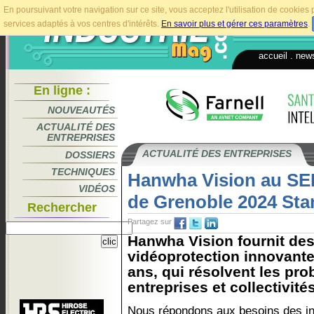
En poursuivant votre navigation sur ce site, vous acceptez l'utilisation de cookie
services adaptés à vos centres d'intérêts.
En savoir plus et gérer ces paramètres
.
accueil
.
news
En ligne :
NOUVEAUTÉS
ACTUALITÉ DES
ENTREPRISES
ACTUALITÉ DES ENTREPRISES
DOSSIERS
TECHNIQUES
Hanwha Vision au S
VIDÉOS
de Grenoble 2024 St
Rechercher
Partagez sur
Hanwha Vision fournit des
vidéoprotection innovante
ans, qui résolvent les pr
entreprises et collectivités
Nous répondons aux besoins des in