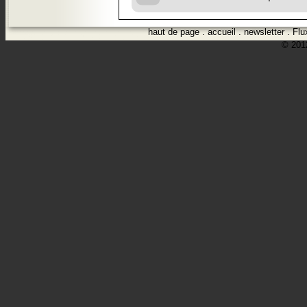
haut de page
.
accueil
.
newsletter
.
Flu
© 2012