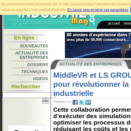
En poursuivant votre navigation sur ce site, vous acceptez l'utilisation de cookie
services adaptés à vos centres d'intérêts.
En savoir plus et gérer ces paramètres
.
accueil
.
news
En ligne :
NOUVEAUTÉS
ACTUALITÉ DES
ENTREPRISES
ACTUALITÉ DES ENTREPRISES
DOSSIERS
TECHNIQUES
MiddleVR et LS GROU
VIDÉOS
pour révolutionner la
Rechercher
industrielle
Partagez sur
Cette collaboration perme
d’exécuter des simulatio
optimiser les processus d
réduisant les coûts et les 