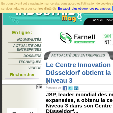
En poursuivant votre navigation sur ce site, vous acceptez l'utilisation de cookie
services adaptés à vos centres d'intérêts.
En savoir plus et gérer ces paramètres
.
accueil
.
news
En ligne :
NOUVEAUTÉS
ACTUALITÉ DES
ENTREPRISES
ACTUALITÉ DES ENTREPRISES
DOSSIERS
TECHNIQUES
Le Centre Innovation
VIDÉOS
Düsseldorf obtient la 
Rechercher
Niveau 3
Partagez sur
JSP, leader mondial des m
expansées, a obtenu la ce
Niveau 3 dans son Centre 
Düsseldorf...