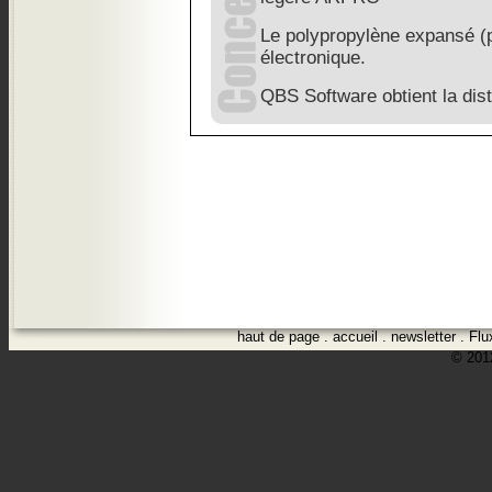
Le polypropylène expansé (pp
électronique.
QBS Software obtient la dist
haut de page
.
accueil
.
newsletter
.
Flu
© 2012