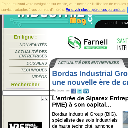
En poursuivant votre navigation sur ce site, vous acceptez l'utilisation de cookie
services adaptés à vos centres d'intérêts.
En savoir plus et gérer ces paramètres
.
accueil
.
news
En ligne :
NOUVEAUTÉS
ACTUALITÉ DES
ENTREPRISES
ACTUALITÉ DES ENTREPRISES
DOSSIERS
TECHNIQUES
Bordas Industrial Gr
VIDÉOS
une nouvelle ère de c
Rechercher
Partagez sur
L’entrée de Siparex Entr
PME) à son capital...
Bordas Industrial Group (BIG),
spécialiste des sols industriels
de haute technicité, annonce