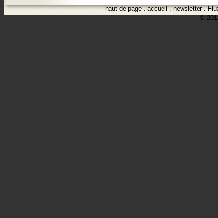
haut de page
.
accueil
.
newsletter
.
Flu
© 2012