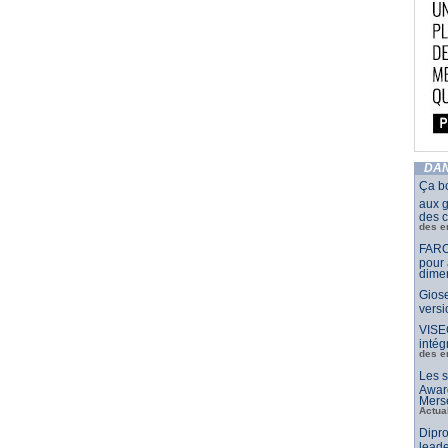
DAN
Ça b
aux g
des c
des e
FARO
pour 
dimen
Giose
vers
VISE
intég
des e
Les s
Awar
Merse
Actua
Dipro
leade