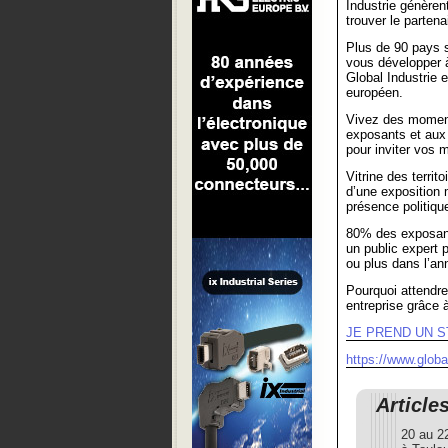
Industrie génèren
trouver le partena
Plus de 90 pays s
vous développer à 
Global Industrie e
européen.
Vivez des moments
exposants et aux 
pour inviter vos m
Vitrine des territ
d’une exposition 
présence politiqu
80% des exposants
un public expert p
ou plus dans l’ann
Pourquoi attendre
entreprise grâce à
JE PREND UN 
https://www.globa
Article
20 au 2