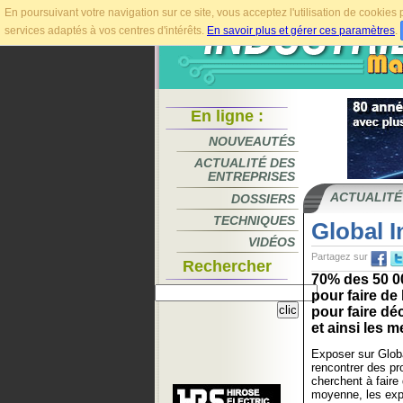
En poursuivant votre navigation sur ce site, vous acceptez l'utilisation de cookie
services adaptés à vos centres d'intérêts.
En savoir plus et gérer ces paramètres
.
En ligne :
NOUVEAUTÉS
ACTUALITÉ DES
ENTREPRISES
ACTUALITÉ
DOSSIERS
TECHNIQUES
Global I
VIDÉOS
Partagez sur
Rechercher
70% des 50 00
pour faire de
pour faire dé
et ainsi les me
Exposer sur Globa
rencontrer des pr
cherchent à faire
moyenne, les exp