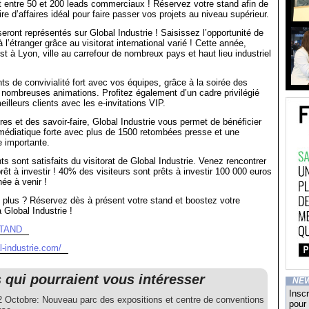
t entre 50 et 200 leads commerciaux ! Réservez votre stand afin de
ire d’affaires idéal pour faire passer vos projets au niveau supérieur.
eront représentés sur Global Industrie ! Saisissez l’opportunité de
l’étranger grâce au visitorat international varié ! Cette année,
st à Lyon, ville au carrefour de nombreux pays et haut lieu industriel
 de convivialité fort avec vos équipes, grâce à la soirée des
nombreuses animations. Profitez également d’un cadre privilégié
eilleurs clients avec les e-invitations VIP.
oires et des savoir-faire, Global Industrie vous permet de bénéficier
médiatique forte avec plus de 1500 retombées presse et une
e importante.
 sont satisfaits du visitorat de Global Industrie. Venez rencontrer
rêt à investir ! 40% des visiteurs sont prêts à investir 100 000 euros
ée à venir !
 plus ? Réservez dès à présent votre stand et boostez votre
 Global Industrie !
STAND
l-industrie.com/
s qui pourraient vous intéresser
NE
Inscr
2 Octobre: Nouveau parc des expositions et centre de conventions
pour 