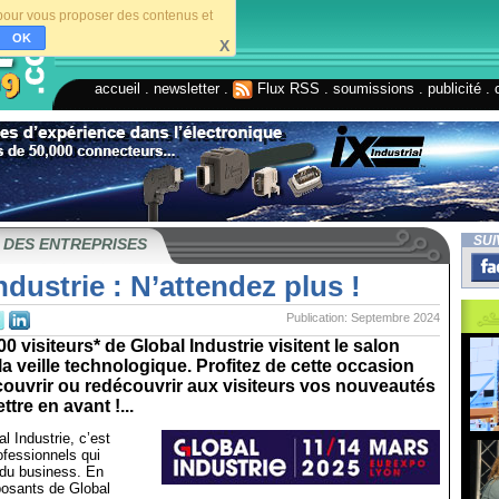
s pour vous proposer des contenus et
OK
X
accueil
.
newsletter
.
Flux RSS
.
soumissions
.
publicité
.
SUI
 DES ENTREPRISES
ndustrie : N’attendez plus !
Publication: Septembre 2024
0 visiteurs* de Global Industrie visitent le salon
 la veille technologique. Profitez de cette occasion
couvrir ou redécouvrir aux visiteurs vos nouveautés
ttre en avant !...
l Industrie, c’est
ofessionnels qui
 du business. En
osants de Global