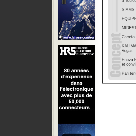
à Toulo
SIAMS 20
EQUIPBA
MIDEST 
Carrefou
KALIMA 
Vegas
Enova Pa
et convi
Pari te