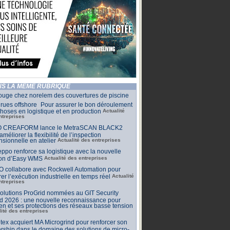
S LA MÊME RUBRIQUE
ouge chez norelem des couvertures de piscine
rues offshore Pour assurer le bon déroulement
hoses en logistique et en production
Actualité
ntreprises
 CREAFORM lance le MetraSCAN BLACK2
améliorer la flexibilité de l’inspection
sionnelle en atelier
Actualité des entreprises
ppo renforce sa logistique avec la nouvelle
ion d’Easy WMS
Actualité des entreprises
O collabore avec Rockwell Automation pour
rer l’exécution industrielle en temps réel
Actualité
ntreprises
olutions ProGrid nommées au GIT Security
d 2026 : une nouvelle reconnaissance pour
n et ses protections des réseaux basse tension
lité des entreprises
tex acquiert MA Microgrind pour renforcer son
rship dans le domaine des solutions de micro-