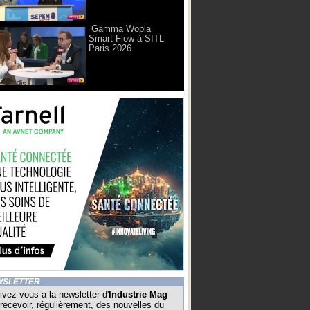
Gamma Wopla
Smart-Flow à SITL
Paris 2026
WSLETTER
ivez-vous a la newsletter d'
Industrie Mag
recevoir, régulièrement, des nouvelles du