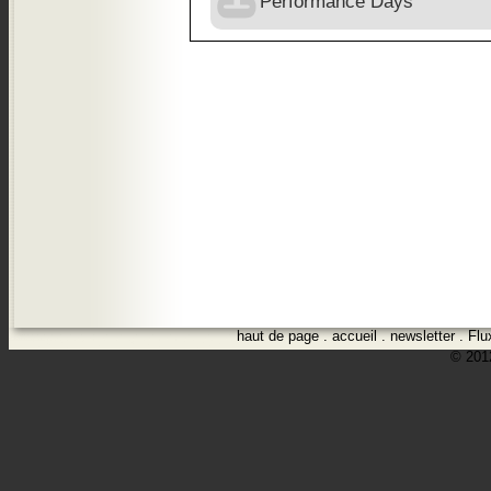
Performance Days
haut de page
.
accueil
.
newsletter
.
Flu
© 2012