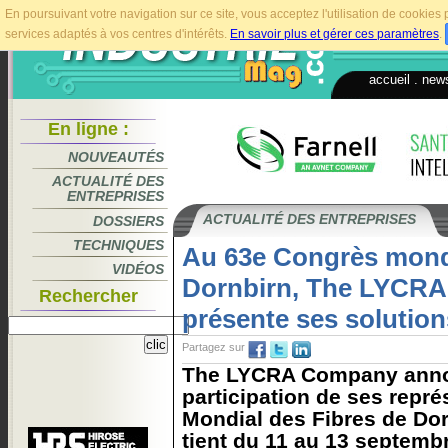
En poursuivant votre navigation sur ce site, vous acceptez l'utilisation de cookie
services adaptés à vos centres d'intérêts.
En savoir plus et gérer ces paramètres
.
accueil
.
news
En ligne :
NOUVEAUTÉS
ACTUALITÉ DES
ENTREPRISES
ACTUALITÉ DES ENTREPRISES
DOSSIERS
TECHNIQUES
Au 63e Congrès mondi
VIDÉOS
Dornbirn, The LYCR
Rechercher
présente ses solution
Partagez sur
The LYCRA Company annon
participation de ses repr
Mondial des Fibres de Dor
tient du 11 au 13 septemb