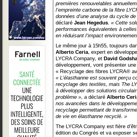
premières renouvelables annuellemen
l’empreinte carbone de la fibre LY
données d’une analyse du cycle de 
déclaré
Jean Hegedus
.
« Cette sol
performances équivalentes à celles d
en réduisant l’impact environnement
Le même jour à 15h55, toujours dan
Alberto Ceria
, expert en développ
LYCRA Company, et
David Godsha
développement, vont présenter une c
« Recyclage des fibres LYCRA® av
« L’élasthanne est souvent perçu c
recyclage des textiles, mais The
à développer des solutions circulai
problème »
, a déclaré
Alberto Ceri
nos avancées dans le développemen
recyclage permettant de transformer
de vie en élasthanne recyclé. »
The LYCRA Company est fière d’êtr
édition du Congrès et va exposer se