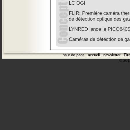
LC OGI
FLIR: Première caméra therm
de détection optique des ga
LYNRED lance le PICO640S
Caméras de détection de ga
haut de page
.
accueil
.
newsletter
.
Flu
© 2012