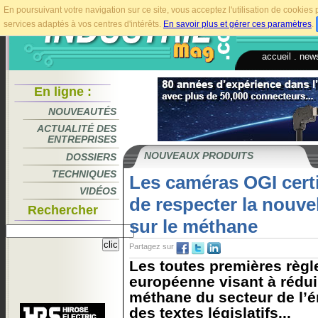
En poursuivant votre navigation sur ce site, vous acceptez l'utilisation de cookie
services adaptés à vos centres d'intérêts.
En savoir plus et gérer ces paramètres
.
accueil
.
news
En ligne :
NOUVEAUTÉS
ACTUALITÉ DES
ENTREPRISES
NOUVEAUX PRODUITS
DOSSIERS
TECHNIQUES
Les caméras OGI certi
VIDÉOS
de respecter la nouve
Rechercher
sur le méthane
Partagez sur
Les toutes premières règl
européenne visant à rédui
méthane du secteur de l’
des textes législatifs...