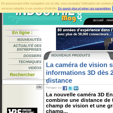
En poursuivant votre navigation sur ce site, vous acceptez l'utilisation de cookie
services adaptés à vos centres d'intérêts.
En savoir plus et gérer ces paramètres
.
accueil
.
news
En ligne :
NOUVEAUTÉS
ACTUALITÉ DES
ENTREPRISES
NOUVEAUX PRODUITS
DOSSIERS
TECHNIQUES
La caméra de vision s
VIDÉOS
informations 3D dès 
Rechercher
distance
Partagez sur
La nouvelle caméra 3D En
combine une distance de tr
champ de vision et une g
champ...