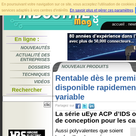
En poursuivant votre navigation sur ce site, vous acceptez l'utilisation de cookie
services adaptés à vos centres d'intérêts.
En savoir plus et gérer ces paramètres
.
accueil
.
news
En ligne :
NOUVEAUTÉS
ACTUALITÉ DES
ENTREPRISES
NOUVEAUX PRODUITS
DOSSIERS
TECHNIQUES
Rentable dès le premi
VIDÉOS
disponible rapidemen
Rechercher
variable
Partagez sur
La série uEye ACP d’IDS of
de conception pour les ca
Aussi polyvalentes que soient