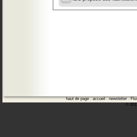
haut de page
.
accueil
.
newsletter
.
Flu
© 2012