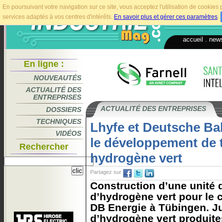
En poursuivant votre navigation sur ce site, vous acceptez l'utilisation de cookie
services adaptés à vos centres d'intérêts.
En savoir plus et gérer ces paramètres
.
accueil
.
news
En ligne :
NOUVEAUTÉS
ACTUALITÉ DES
ENTREPRISES
ACTUALITÉ DES ENTREPRISES
DOSSIERS
TECHNIQUES
Lhyfe et Deutsche Ba
VIDÉOS
le développement de t
Rechercher
hydrogène vert
Partagez sur
Construction d’une unité 
d’hydrogène vert pour le 
DB Energie à Tübingen. J
d’hydrogène vert produite