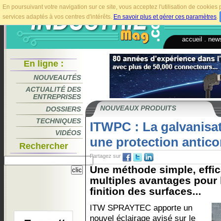
En poursuivant votre navigation sur ce site, vous acceptez l'utilisation de cookie
services adaptés à vos centres d'intérêts.
En savoir plus et gérer ces paramètres
.
accueil
.
news
En ligne :
NOUVEAUTÉS
ACTUALITÉ DES
ENTREPRISES
NOUVEAUX PRODUITS
DOSSIERS
TECHNIQUES
ITWPC : La galvanisat
VIDÉOS
une protection antico
Rechercher
Partagez sur
Une méthode simple, effic
multiples avantages pour l
finition des surfaces...
ITW SPRAYTEC apporte un
nouvel éclairage avisé sur le