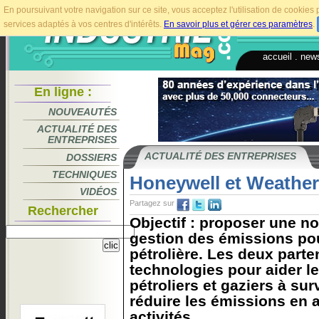
En poursuivant votre navigation sur ce site, vous acceptez l'utilisation de cookie
services adaptés à vos centres d'intérêts.
En savoir plus et gérer ces paramètres
.
accueil
.
news
En ligne :
NOUVEAUTÉS
ACTUALITÉ DES
ENTREPRISES
ACTUALITÉ DES ENTREPRISES
DOSSIERS
TECHNIQUES
Honeywell et Weather
VIDÉOS
Partagez sur
Rechercher
Objectif : proposer une no
gestion des émissions pour
pétrolière. Les deux part
technologies pour aider le
pétroliers et gaziers à surv
réduire les émissions en 
activités...