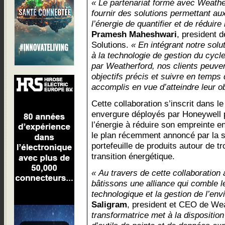
« Le partenariat formé avec Weathe
fournir des solutions permettant au
l’énergie de quantifier et de réduire
Pramesh Maheshwari
, president 
Solutions.
« En intégrant notre sol
à la technologie de gestion du cycl
par Weatherford, nos clients peuve
objectifs précis et suivre en temps 
accomplis en vue d’atteindre leur ob
Cette collaboration s’inscrit dans l
envergure déployés par Honeywell p
l’énergie à réduire son empreinte e
le plan récemment annoncé par la so
portefeuille de produits autour de 
transition énergétique.
« Au travers de cette collaboratio
bâtissons une alliance qui comble l
technologique et la gestion de l’en
Saligram
, president et CEO de We
transformatrice met à la dispositio