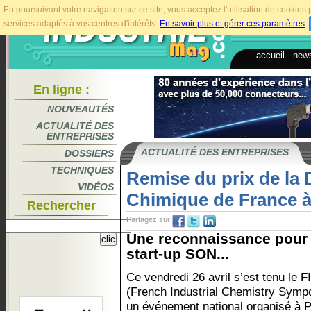
En poursuivant votre navigation sur ce site, vous acceptez l'utilisation de cookie
services adaptés à vos centres d'intérêts.
En savoir plus et gérer ces paramètres
.
accueil
.
news
En ligne :
NOUVEAUTÉS
ACTUALITÉ DES
ENTREPRISES
ACTUALITÉ DES ENTREPRISES
DOSSIERS
TECHNIQUES
Remise du prix de la 
VIDÉOS
Chimique de France à
Rechercher
Partagez sur
Une reconnaissance pour l
start-up SON...
Ce vendredi 26 avril s’est tenu le 
(French Industrial Chemistry Symp
un événement national organisé à P