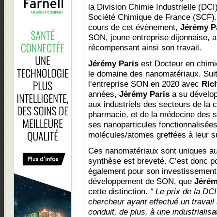
la Division Chimie Industrielle (DCI)
Société Chimique de France (SCF).
cours de cet événement,
Jérémy P
SON, jeune entreprise dijonnaise, a
récompensant ainsi son travail.
Jérémy Paris
est Docteur en chimie
le domaine des nanomatériaux. Suite
l’entreprise SON en 2020 avec
Ric
années,
Jérémy Paris
a su dévelop
aux industriels des secteurs de la c
pharmacie, et de la médecine des s
ses nanoparticules fonctionnalisée
molécules/atomes greffées à leur s
Ces nanomatériaux sont uniques a
synthèse est breveté. C’est donc po
également pour son investissement 
développement de SON, que
Jérém
cette distinction.
“ Le prix de la DC
chercheur ayant effectué un travail 
conduit, de plus, à une industrialisa