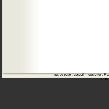
haut de page
.
accueil
.
newsletter
.
Flu
© 2012