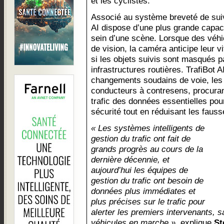
et les cyclistes.
Associé au système breveté de suiv
AI dispose d’une plus grande capaci
sein d’une scène. Lorsque des véh
de vision, la caméra anticipe leur v
si les objets suivis sont masqués p
infrastructures routières. TrafiBot 
changements soudains de voie, les
conducteurs à contresens, procuran
trafic des données essentielles pou
sécurité tout en réduisant les fauss
« Les systèmes intelligents de
gestion du trafic ont fait de
grands progrès au cours de la
dernière décennie, et
aujourd’hui les équipes de
gestion du trafic ont besoin de
données plus immédiates et
plus précises sur le trafic pour
alerter les premiers intervenants, s
véhicules en marche »
, explique
St