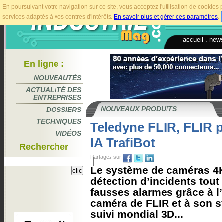
En poursuivant votre navigation sur ce site, vous acceptez l'utilisation de cookie
services adaptés à vos centres d'intérêts.
En savoir plus et gérer ces paramètres
.
accueil
.
news
En ligne :
NOUVEAUTÉS
ACTUALITÉ DES
ENTREPRISES
NOUVEAUX PRODUITS
DOSSIERS
TECHNIQUES
Teledyne FLIR, FLIR 
VIDÉOS
IA TrafiBot
Rechercher
Partagez sur
Le système de caméras 4K
détection d’incidents tout
fausses alarmes grâce à l’
caméra de FLIR et à son 
suivi mondial 3D...