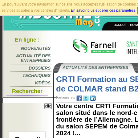
En poursuivant votre navigation sur ce site, vous acceptez l'utilisation de cookie
services adaptés à vos centres d'intérêts.
En savoir plus et gérer ces paramètres
.
accueil
.
news
En ligne :
NOUVEAUTÉS
ACTUALITÉ DES
ENTREPRISES
ACTUALITÉ DES ENTREPRISES
DOSSIERS
TECHNIQUES
CRTI Formation au 
VIDÉOS
de COLMAR stand B20
Rechercher
Partagez sur
Votre centre CRTI Formati
salon situé dans le nord-es
frontière de l’Allemagne. Le
du salon SEPEM de Colmar
2024 !...