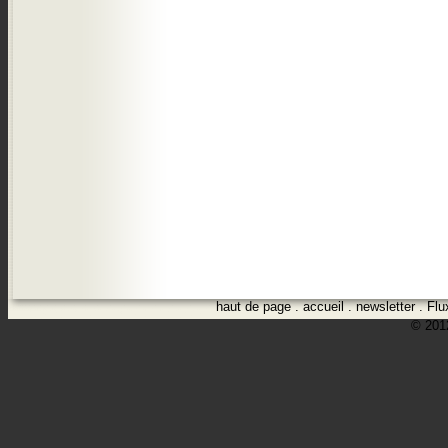
haut de page
.
accueil
.
newsletter
.
Flu
© 2012