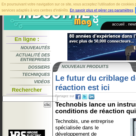
En poursuivant votre navigation sur ce site, vous acceptez l'utilisation de cookie
services adaptés à vos centres d'intérêts.
En savoir plus et gérer ces paramètres
.
accueil
.
news
En ligne :
NOUVEAUTÉS
ACTUALITÉ DES
ENTREPRISES
NOUVEAUX PRODUITS
DOSSIERS
TECHNIQUES
Le futur du criblage 
VIDÉOS
réaction est ici
Rechercher
Partagez sur
Technobis lance un instru
conditions de réaction qui
Technobis, une entreprise
spécialisée dans le
développement de