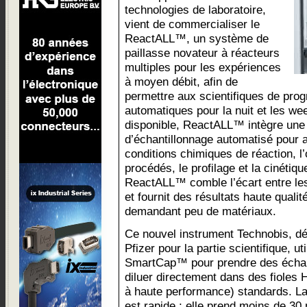
technologies de laboratoire,
vient de commercialiser le
ReactALL™, un système de
paillasse novateur à réacteurs
multiples pour les expériences
à moyen débit, afin de
permettre aux scientifiques de pro
automatiques pour la nuit et les w
disponible, ReactALL™ intègre une 
d’échantillonnage automatisé pour a
conditions chimiques de réaction, l’
procédés, le profilage et la cinétiq
ReactALL™ comble l’écart entre les 
et fournit des résultats haute quali
demandant peu de matériaux.
Ce nouvel instrument Technobis, dé
Pfizer pour la partie scientifique, ut
SmartCap™ pour prendre des échanti
diluer directement dans des fioles
à haute performance) standards. La
est rapide ; elle prend moins de 3