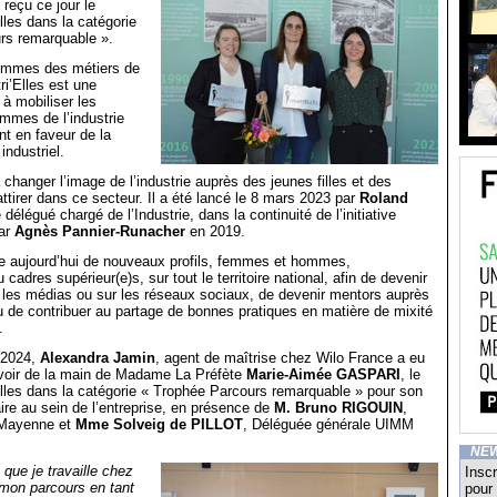
t reçu ce jour le
lles dans la catégorie
rs remarquable ».
emmes des métiers de
tri’Elles est une
e à mobiliser les
mmes de l’industrie
nt en faveur de la
industriel.
à changer l’image de l’industrie auprès des jeunes filles et des
ttirer dans ce secteur. Il a été lancé le 8 mars 2023 par
Roland
e délégué chargé de l’Industrie, dans la continuité de l’initiative
ar
Agnès Pannier-Runacher
en 2019.
ute aujourd’hui de nouveaux profils, femmes et hommes,
 cadres supérieur(e)s, sur tout le territoire national, afin de devenir
 les médias ou sur les réseaux sociaux, de devenir mentors auprès
ou de contribuer au partage de bonnes pratiques en matière de mixité
.
 2024,
Alexandra Jamin
, agent de maîtrise chez Wilo France a eu
evoir de la main de Madame La Préfète
Marie-Aimée GASPARI
, le
Elles dans la catégorie « Trophée Parcours remarquable » pour son
re au sein de l’entreprise, en présence de
M. Bruno RIGOUIN
,
Mayenne et
Mme Solveig de PILLOT
, Déléguée générale UIMM
NE
 que je travaille chez
Inscr
 mon parcours en tant
pour 