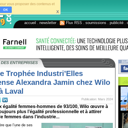
s pour vous proposer des contenus et
OK
X
accueil
.
newsletter
.
Flux RSS
.
soumissions
.
publicité
.
SUI
 DES ENTREPRISES
 Trophée Industri’Elles
nse Alexandra Jamin chez Wilo
à Laval
Publication: Mars 2024
x égalité femmes-hommes de 93/100, Wilo œuvre à
jours plus l’égalité professionnelle et à attirer
e femmes dans l’industrie...
ière que l’une de ses