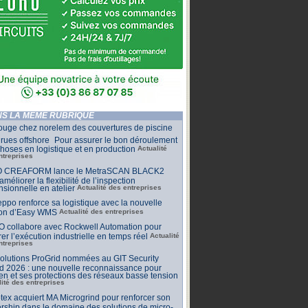
S LA MÊME RUBRIQUE
ouge chez norelem des couvertures de piscine
rues offshore Pour assurer le bon déroulement
hoses en logistique et en production
Actualité
ntreprises
 CREAFORM lance le MetraSCAN BLACK2
améliorer la flexibilité de l’inspection
sionnelle en atelier
Actualité des entreprises
ppo renforce sa logistique avec la nouvelle
ion d’Easy WMS
Actualité des entreprises
O collabore avec Rockwell Automation pour
rer l’exécution industrielle en temps réel
Actualité
ntreprises
olutions ProGrid nommées au GIT Security
d 2026 : une nouvelle reconnaissance pour
n et ses protections des réseaux basse tension
lité des entreprises
tex acquiert MA Microgrind pour renforcer son
rship dans le domaine des solutions de micro-