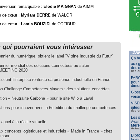
nversion remarquable :
Elodie MAIGNAN
de AIMM
 de cœur :
Myriam DERRE
de WALOR
 de cœur :
Lamia BOUZIDI
de COFIDUR
s qui pourraient vous intéresser
DAN
onnier du numérique, obtient le label "Vitrine Industrie du Futur"
Ça b
aux g
ionnier mondial des solutions connectées au salon
des c
MEETING 2020
des e
FARO
Lucent Enterprise renforce sa présence industrielle en France
pour 
dimen
ion Challenge Compétences Mayam : des solutions concrètes
Giose
vers
ation « Neutralité Carbone » pour le site Wilo à Laval
VISE
utions pour innover avec la 6e édition du challenge compétences
intég
des e
Les s
 appel à la réalité virtuelle
Awar
Merse
Actua
x concepts logistiques et industriels « Made in France » chez
Dipro
lmson
leade