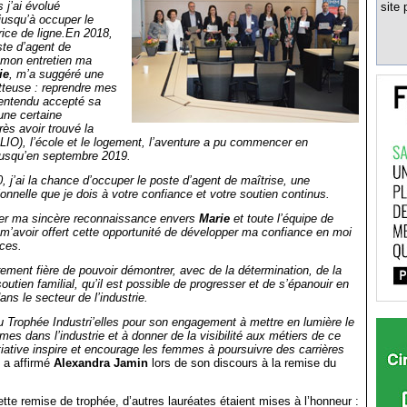
s j’ai évolué
site 
jusqu’à occuper le
ice de ligne.En 2018,
ste d’agent de
 mon entretien ma
ie
, m’a suggéré une
tteuse : reprendre mes
 entendu accepté sa
une certaine
ès avoir trouvé la
IO), l’école et le logement, l’aventure a pu commencer en
usqu’en septembre 2019.
 j’ai la chance d’occuper le poste d’agent de maîtrise, une
ionnelle que je dois à votre confiance et votre soutien continus.
mer ma sincère reconnaissance envers
Marie
et toute l’équipe de
m’avoir offert cette opportunité de développer ma confiance en moi
ces.
èrement fière de pouvoir démontrer, avec de la détermination, de la
outien familial, qu’il est possible de progresser et de s’épanouir en
ns le secteur de l’industrie.
 Trophée Industri’elles pour son engagement à mettre en lumière le
es dans l’industrie et à donner de la visibilité aux métiers de ce
itiative inspire et encourage les femmes à poursuivre des carrières
a affirmé
Alexandra Jamin
lors de son discours à la remise du
ette remise de trophée, d’autres lauréates étaient mises à l’honneur :