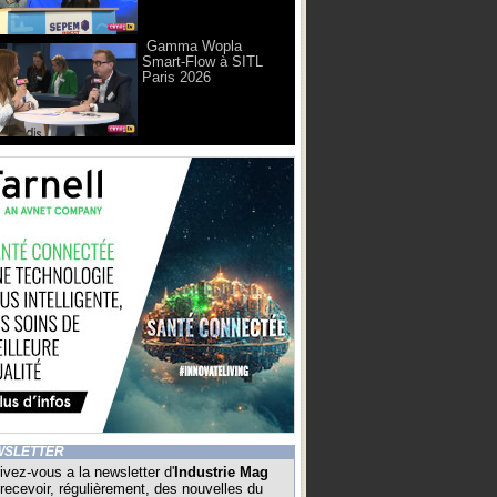
Gamma Wopla
Smart-Flow à SITL
Paris 2026
WSLETTER
ivez-vous a la newsletter d'
Industrie Mag
recevoir, régulièrement, des nouvelles du