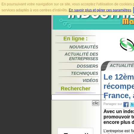
En poursuivant votre navigation sur ce site, vous acceptez l'utilisation de cookie
services adaptés à vos centres d'intérêts.
En savoir plus et gérer ces paramètres
.
En ligne :
NOUVEAUTÉS
ACTUALITÉ DES
ENTREPRISES
ACTUALITÉ
DOSSIERS
TECHNIQUES
Le 12ème
VIDÉOS
récompe
Rechercher
France, 
Partagez sur
Avec un inde
promouvoir tou
encore plus d
L’entreprise est f