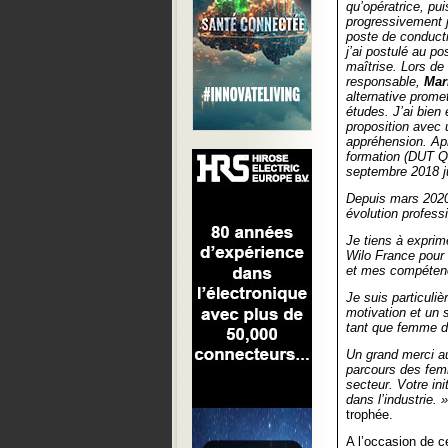
qu’opératrice, pui
progressivement 
poste de conductr
j’ai postulé au po
maîtrise. Lors de
responsable,
Mar
alternative prome
études. J’ai bien
proposition avec 
appréhension. Apr
formation (DUT QL
septembre 2018 j
Depuis mars 2020,
évolution profess
Je tiens à expri
Wilo France pour 
et mes compéten
Je suis particuli
motivation et un s
tant que femme da
Un grand merci au
parcours des femm
secteur. Votre in
dans l’industrie. »
trophée.
A l’occasion de c