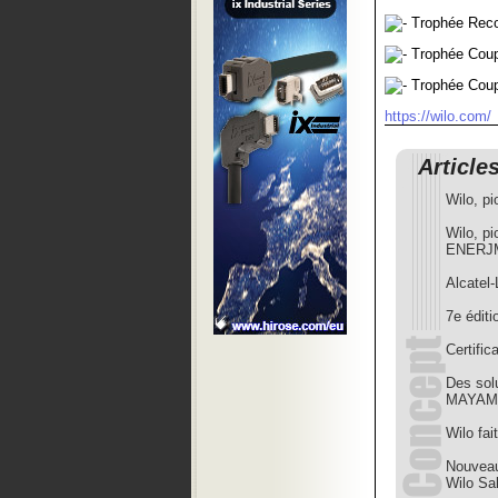
Trophée Reco
Trophée Coup
Trophée Coup
https://wilo.com/
Article
Wilo, pi
Wilo, p
ENERJ
Alcatel-
7e édit
Certific
Des sol
MAYAM
Wilo fait
Nouveau
Wilo Sa