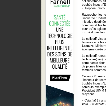
collaboratrices ai
trophée Industri’E
« Trophée Parcou
Rapprocher les f
l’industrie : Indus
initiative destiné
hommes et les fe
pour qu’ils agisse
mixité du secteur 
Le collectif vise 
femmes et à les a
Lescure
, Ministr
éponyme créée p
Le collectif recr
technicien(nes) ou
porte-parole dans
de jeunes filles 
femmes-hommes
Ce jeudi 28 mars
l’honneur de rec
trophée Industri’
parcours exemplai
Président UIMM 
Mayenne.
« Cela fait 19 ans
Wilo. J’ai débuté